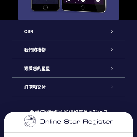
OSR
客戶服務
我們的禮物
聯繫我們
Online Star禮物
觀看您的星星
博客
OSR禮物包
星星注册
訂購和交付
OSR Star Finder App
常見問題解答
Super Star 禮物
客戶登錄
免費訂閱我們的通訊和產品最新消息
個性化的Star Page
評論
OSR 禮物卡
付款資訊