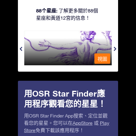
88个星座:
了解更多關於88個
星座和黃道12宮的信息！
Andromeda - 被鐵鍊鎖著的少女
Antli
視圖
視圖
用OSR Star Finder應
用程序觀看您的星星！
用OSR Star Finder App搜索、定位並觀
看您的星星。您可以在
AppStore
或
Play
Store
免費下載該應用程序！