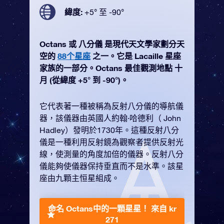
緯度:
+5° 至 -90°
Octans 或 八分儀 是現代天文學家劃分天
空的
88个星座
之一。它是 Lacaille 星座
家族的一部分。Octans 最佳觀測地點 十
月 (從緯度 +5° 到 -90°)。
它代表著一種被稱為反射八分儀的導航儀
器，該儀器由英國人約翰·哈德利（ John
Hadley）發明於1730年。這種反射八分
儀是一種利用反射鏡為觀察者提供反射光
線，使測量的角度加倍的儀器。反射八分
儀能夠使儀器保持垂直而不是水準。該星
座由九顆主恒星組成。
命名 Octans中的一顆星星！
來自 kr
271