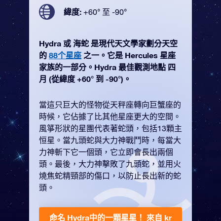
緯度:
+60° 至 -90°
Hydra 或 海蛇 是現代天文學家劃分天空
的
88个星座
之一。它是 Hercules 星座
家族的一部分。Hydra 最佳觀測地點 四
月 (從緯度 +60° 到 -90°)。
當這只巨大的怪物從天秤座轉向巨蟹座的
時候，它佔據了比其他星座更大的空間。
風箏形狀的星團代表著蛇頭，包括13顆主
恒星。當九頭蛇與大力神戰鬥時，每當大
力神斬下它一個頭，它立即會長出兩個
頭。最後，大力神擊敗了九頭蛇，並用火
燒焦蛇精頸部的傷口，以防止長出新的蛇
頭。
命名 Hydra中的一顆星星！
來自 kr