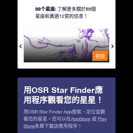
88个星座:
了解更多關於88個
星座和黃道12宮的信息！
Andromeda - 被鐵鍊鎖著的少女
Antli
視圖
視圖
用OSR Star Finder應
用程序觀看您的星星！
用OSR Star Finder App搜索、定位並觀
看您的星星。您可以在
AppStore
或
Play
Store
免費下載該應用程序！