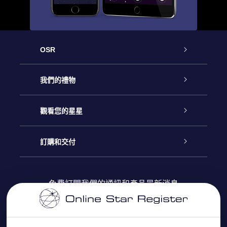
OSR
客戶服務
我們的禮物
聯繫我們
Online Star禮物
觀看您的星星
博客
OSR禮物包
星星注册
訂購和交付
OSR Star Finder App
常見問題解答
Super Star 禮物
客戶登錄
免費訂閱我們的通訊和產品最新消息
個性化的Star Page
評論
OSR 禮物卡
付款資訊