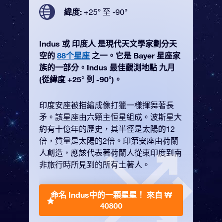
緯度:
+25° 至 -90°
Indus 或 印度人 是現代天文學家劃分天
空的
88个星座
之一。它是 Bayer 星座家
族的一部分。Indus 最佳觀測地點 九月
(從緯度 +25° 到 -90°)。
印度安座被描繪成像打獵一樣揮舞著長
矛。該星座由六顆主恒星組成。波斯星大
約有十億年的歷史，其半徑是太陽的12
倍，質量是太陽的2倍。印第安座由荷蘭
人創造，應該代表著荷蘭人從東印度到南
非旅行時所見到的所有土著人。
命名 Indus中的一顆星星！
來自 ₩
40800