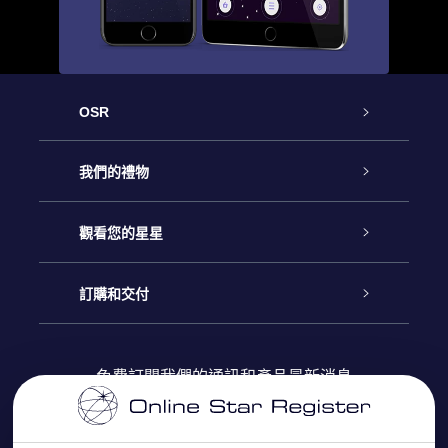
OSR
客戶服務
我們的禮物
聯繫我們
Online Star禮物
觀看您的星星
博客
OSR禮物包
星星注册
訂購和交付
OSR Star Finder App
常見問題解答
Super Star 禮物
客戶登錄
免費訂閱我們的通訊和產品最新消息
個性化的Star Page
評論
OSR 禮物卡
付款資訊