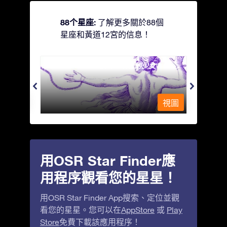
88个星座:
了解更多關於88個
星座和黃道12宮的信息！
Andromeda - 被鐵鍊鎖著的少女
Antli
視圖
視圖
用OSR Star Finder應
用程序觀看您的星星！
用OSR Star Finder App搜索、定位並觀
看您的星星。您可以在
AppStore
或
Play
Store
免費下載該應用程序！