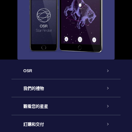
OSR
客戶服務
我們的禮物
聯繫我們
Online Star禮物
觀看您的星星
博客
OSR禮物包
星星注册
訂購和交付