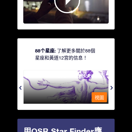
88个星座:
了解更多關於88個
星座和黃道12宮的信息！
Andromeda - 被鐵鍊鎖著的少女
Antli
視圖
視圖
用OSR Star Finder應