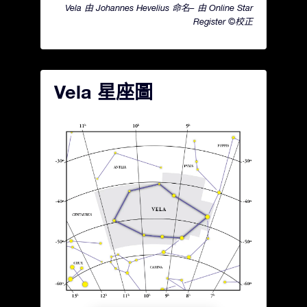
Vela 由 Johannes Hevelius 命名– 由 Online Star
Register ©校正
Vela 星座圖