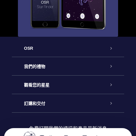
OSR
客戶服務
我們的禮物
聯繫我們
Online Star禮物
觀看您的星星
博客
OSR禮物包
星星注册
訂購和交付
OSR Star Finder App
常見問題解答
Super Star 禮物
客戶登錄
免費訂閱我們的通訊和產品最新消息