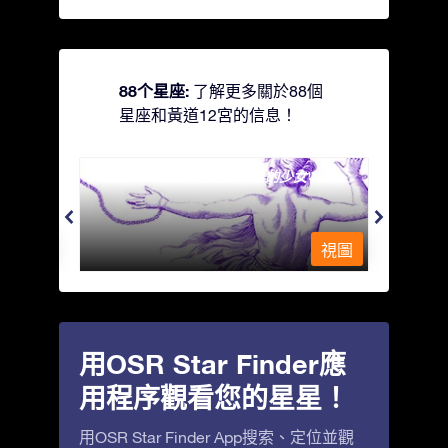
88个星座:
了解更多關於88個
星座和黃道12宮的信息！
Andromeda - 被鐵鍊鎖著的少女
Antli
視圖
視圖
用OSR Star Finder應
用程序觀看您的星星！
用OSR Star Finder App搜索、定位並觀