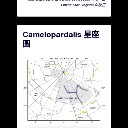
Online Star Register ©校正
Camelopardalis 星座
圖