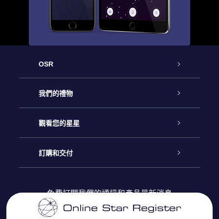
OSR
客戶服務
我們的禮物
聯繫我們
Online Star禮物
觀看您的星星
博客
OSR禮物包
星星注册
訂購和交付
OSR Star Finder App
常見問題解答
Super Star 禮物
客戶登錄
免費訂閱我們的通訊和產品最新消息
個性化的Star Page
評論
OSR 禮物卡
付款資訊