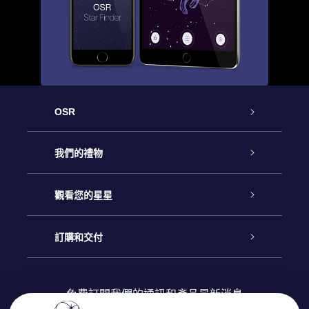
OSR
客戶服務
我們的禮物
聯繫我們
Online Star禮物
觀看您的星星
博客
OSR禮物包
星星注册
訂購和交付
OSR Star Finder App
常見問題解答
Super Star 禮物
客戶登錄
免費訂閱我們的通訊和產品最新消息