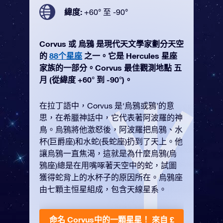
緯度:
+60° 至 -90°
Corvus 或 烏鴉 是現代天文學家劃分天空
的
88个星座
之一。它是 Hercules 星座
家族的一部分。Corvus 最佳觀測地點 五
月 (從緯度 +60° 到 -90°)。
在拉丁語中，Corvus 是‘烏鴉或鴉’的意
思，在希臘神話中，它代表著阿波羅的神
鳥。烏鴉將他激怒後，阿波羅把烏鴉、水
杯(巨爵座)和水蛇(長蛇座)扔到了天上。他
讓烏鴉一直焦渴，這就是為什麼烏鴉(烏
鴉座)總是在用嘴啄著天空中的蛇，試圖
獲得蛇背上的水杯子的原因所在。烏鴉座
由七顆主恒星組成，包含天線星系。
命名 Corvus中的一顆星星！
來自 £