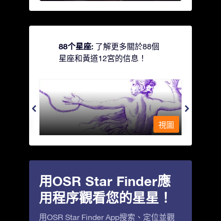
88个星座:
了解更多關於88個
星座和黃道12宮的信息！
Andromeda - 被鐵鍊鎖著的少女
Antli
視圖
視圖
用OSR Star Finder應
用程序觀看您的星星！
用OSR Star Finder App搜索、定位並觀