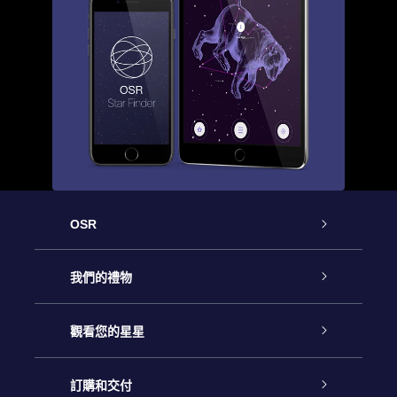
OSR
客戶服務
我們的禮物
聯繫我們
Online Star禮物
觀看您的星星
博客
OSR禮物包
星星注册
訂購和交付