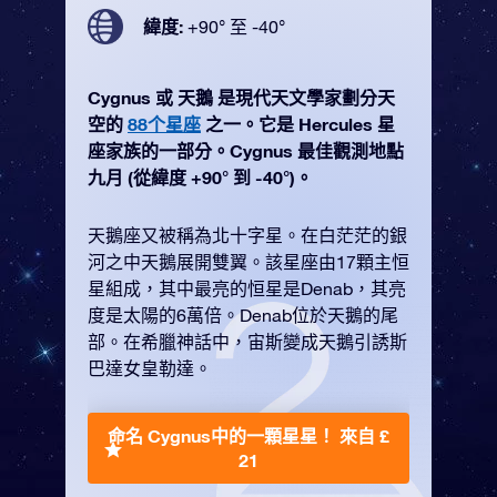
緯度:
+90° 至 -40°
Cygnus 或 天鵝 是現代天文學家劃分天
空的
88个星座
之一。它是 Hercules 星
座家族的一部分。Cygnus 最佳觀測地點
九月 (從緯度 +90° 到 -40°)。
天鵝座又被稱為北十字星。在白茫茫的銀
河之中天鵝展開雙翼。該星座由17顆主恒
星組成，其中最亮的恒星是Denab，其亮
度是太陽的6萬倍。Denab位於天鵝的尾
部。在希臘神話中，宙斯變成天鵝引誘斯
巴達女皇勒達。
命名 Cygnus中的一顆星星！
來自 £
21