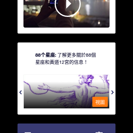
88个星座:
了解更多關於88個
星座和黃道12宮的信息！
Andromeda - 被鐵鍊鎖著的少女
Antli
視圖
視圖