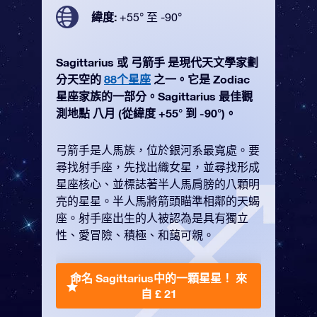
緯度:
+55° 至 -90°
Sagittarius 或 弓箭手 是現代天文學家劃
分天空的
88个星座
之一。它是 Zodiac
星座家族的一部分。Sagittarius 最佳觀
測地點 八月 (從緯度 +55° 到 -90°)。
弓箭手是人馬族，位於銀河系最寬處。要
尋找射手座，先找出織女星，並尋找形成
星座核心、並標誌著半人馬肩膀的八顆明
亮的星星。半人馬將箭頭瞄準相鄰的天蝎
座。射手座出生的人被認為是具有獨立
性、愛冒險、積極、和藹可親。
命名 Sagittarius中的一顆星星！
來
自 £ 21