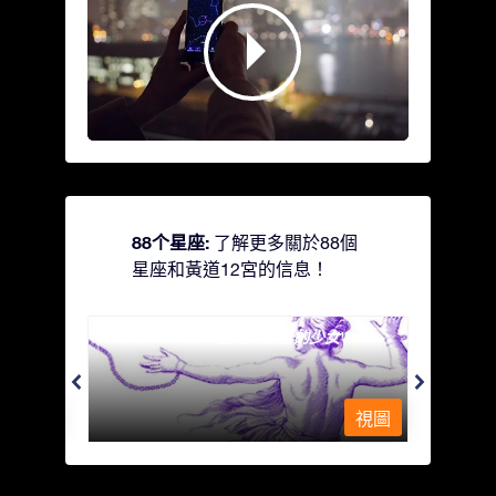
88个星座:
了解更多關於88個
星座和黃道12宮的信息！
Andromeda - 被鐵鍊鎖著的少女
Antli
視圖
視圖