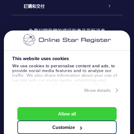
博客
OSR禮物包
星星注册
訂購和交付
OSR Star Finder App
常見問題解答
Super Star 禮物
客戶登錄
免費訂閱我們的通訊和產品最新消息
個性化的Star Page
評論
OSR 禮物卡
付款資訊
One Million Stars
This website uses cookies
公司禮品
配送信息
We use cookies to personalise content and ads, to
provide social media features and to analyse our
OSR Starsaver
traffic. We also share information about your use of
退貨政策
our site with our social media, advertising and
analytics partners who may combine it with other
information that you’ve provided to them or that
Show details
帶我飛向星星 VR 應用程序
they’ve collected from your use of their services.
個星座
Online Star Register BV
- Laan van de Maagd
83, 7324 BT Apeldoorn, The Netherlands
Allow all
客戶服務:
help@osr.org
KVK: 60333553, VAT: NL 8538.62.722B01
Customize
One Million Stars
新聞頁面