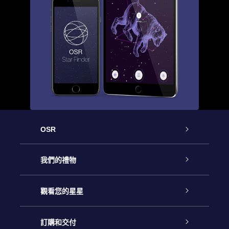
OSR
客戶服務
我們的禮物
聯繫我們
Online Star禮物
觀看您的星星
博客
OSR禮物包
星星注册
訂購和交付