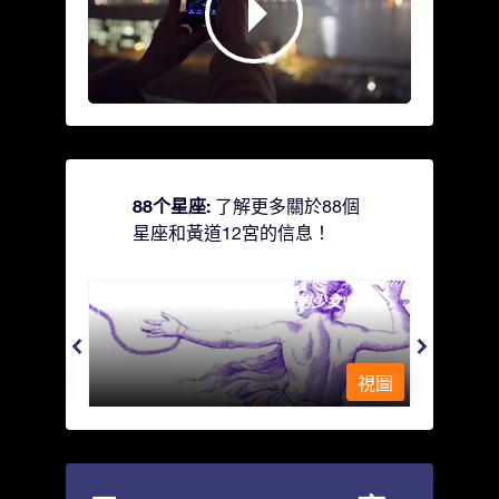
88个星座:
了解更多關於88個
星座和黃道12宮的信息！
Andromeda - 被鐵鍊鎖著的少女
Antli
視圖
視圖