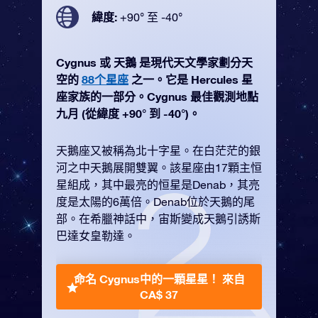
緯度:
+90° 至 -40°
Cygnus 或 天鵝 是現代天文學家劃分天
空的
88个星座
之一。它是 Hercules 星
座家族的一部分。Cygnus 最佳觀測地點
九月 (從緯度 +90° 到 -40°)。
天鵝座又被稱為北十字星。在白茫茫的銀
河之中天鵝展開雙翼。該星座由17顆主恒
星組成，其中最亮的恒星是Denab，其亮
度是太陽的6萬倍。Denab位於天鵝的尾
部。在希臘神話中，宙斯變成天鵝引誘斯
巴達女皇勒達。
命名 Cygnus中的一顆星星！
來自
CA$ 37