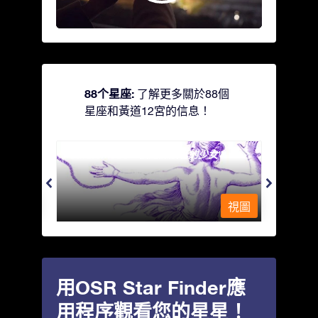
88个星座:
了解更多關於88個
星座和黃道12宮的信息！
Andromeda - 被鐵鍊鎖著的少女
Antli
視圖
視圖
用OSR Star Finder應
用程序觀看您的星星！