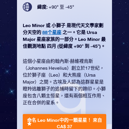
緯度:
+90° 至 -45°
Leo Minor 或 小獅子 是現代天文學家劃
分天空的
88个星座
之一。它是 Ursa
Major 星座家族的一部分。Leo Minor 最
佳觀測地點 四月 (從緯度 +90° 到 -45°)。
這個小星座由約翰內斯·赫維裡烏斯
（Johannes Hevelius）創立於17世紀，
位於獅子座（Leo）和大熊座（Ursa
Major）之間。古埃及人認為這群星星是
瞪羚逃離獅子的追捕時留下的蹄印。小獅
座包含八顆主恒星，還有兩個相互作用、
正在合併的星系。
命名 Leo Minor中的一顆星星！
來自
CA$ 37