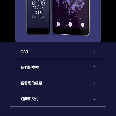
OSR
客戶服務
我們的禮物
聯繫我們
Online Star禮物
觀看您的星星
博客
OSR禮物包
星星注册
訂購和交付
OSR Star Finder App
常見問題解答
Super Star 禮物
客戶登錄