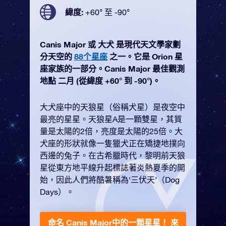
緯度:
+60° 至 -90°
Canis Major 或 大犬 是現代天文學家劃
分天空的
88个星座
之一。它是 Orion 星
座家族的一部分。Canis Major 最佳觀測
地點 二月 (從緯度 +60° 到 -90°)。
大犬座中的天狼星（俗稱犬星）是夜空中
最亮的星星。天狼星A是一顆雙星，其質
量是太陽的2倍，亮度是太陽的25倍。大
犬座的形狀就像一隻獵犬正在矯捷地撲向
西邊的兔子。在古希臘時代，黎明前天狼
星從東方地平線升起標誌著炎熱夏季的開
始，因此人們將酷暑稱為‘三伏天’（Dog
Days）。
命名 Canis Major中的一顆星星！
來