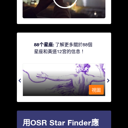
88个星座:
了解更多關於88個
星座和黃道12宮的信息！
Andromeda - 被鐵鍊鎖著的少女
Antli
視圖
視圖
用OSR Star Finder應