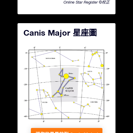
Online Star Register ©校正
Canis Major 星座圖