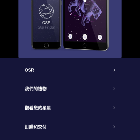
OSR
客戶服務
我們的禮物
聯繫我們
Online Star禮物
觀看您的星星
博客
OSR禮物包
星星注册
訂購和交付