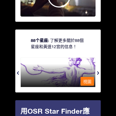
88个星座:
了解更多關於88個
星座和黃道12宮的信息！
Andromeda - 被鐵鍊鎖著的少女
Antli
視圖
視圖
用OSR Star Finder應