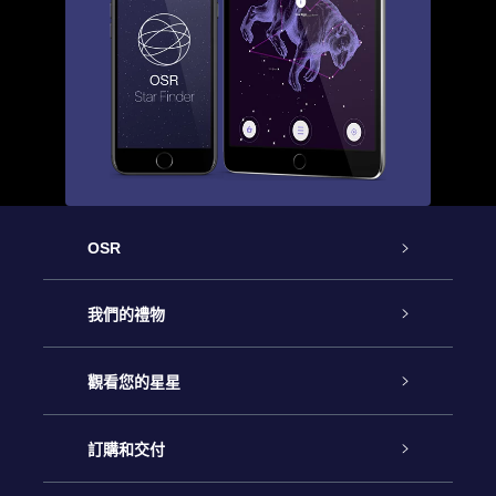
OSR
客戶服務
我們的禮物
聯繫我們
Online Star禮物
觀看您的星星
博客
OSR禮物包
星星注册
訂購和交付