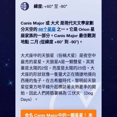
緯度:
+60° 至 -90°
Canis Major 或 大犬 是現代天文學家劃
分天空的
88个星座
之一。它是 Orion 星
座家族的一部分。Canis Major 最佳觀測
地點 二月 (從緯度 +60° 到 -90°)。
大犬座中的天狼星（俗稱犬星）是夜空中
最亮的星星。天狼星A是一顆雙星，其質
量是太陽的2倍，亮度是太陽的25倍。大
犬座的形狀就像一隻獵犬正在矯捷地撲向
西邊的兔子。在古希臘時代，黎明前天狼
星從東方地平線升起標誌著炎熱夏季的開
始，因此人們將酷暑稱為‘三伏天’（Dog
Days）。
命名 Canis Major中的一顆星星！
來