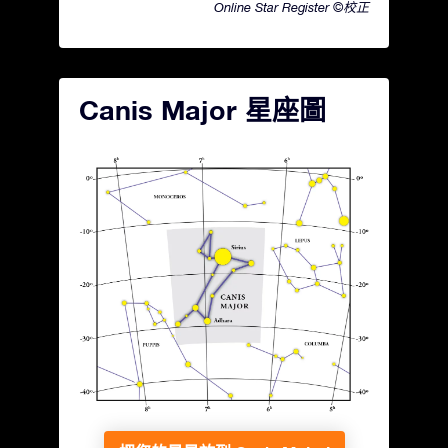
Online Star Register ©校正
Canis Major 星座圖