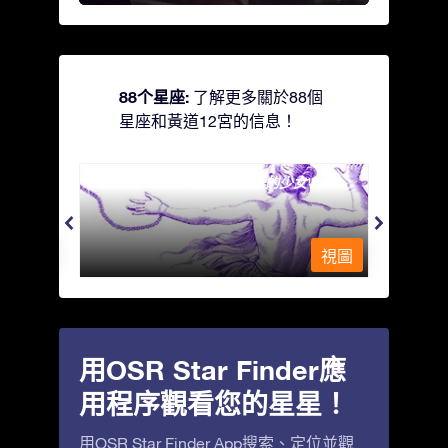
88个星座:
了解更多關於88個
星座和黃道12宮的信息！
Andromeda - 被鐵鍊鎖著的少女
Antli
視圖
視圖
用OSR Star Finder應
用程序觀看您的星星！
用OSR Star Finder App搜索、定位並觀