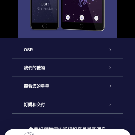
OSR
客戶服務
我們的禮物
聯繫我們
Online Star禮物
觀看您的星星
博客
OSR禮物包
星星注册
訂購和交付
OSR Star Finder App
常見問題解答
Super Star 禮物
客戶登錄
免費訂閱我們的通訊和產品最新消息