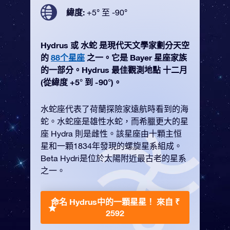
緯度:
+5° 至 -90°
Hydrus 或 水蛇 是現代天文學家劃分天空
的
88个星座
之一。它是 Bayer 星座家族
的一部分。Hydrus 最佳觀測地點 十二月
(從緯度 +5° 到 -90°)。
水蛇座代表了荷蘭探險家遠航時看到的海
蛇。水蛇座是雄性水蛇，而希臘更大的星
座 Hydra 則是雌性。該星座由十顆主恒
星和一顆1834年發現的螺旋星系組成。
Beta Hydri是位於太陽附近最古老的星系
之一。
命名 Hydrus中的一顆星星！
來自 ₹
2592