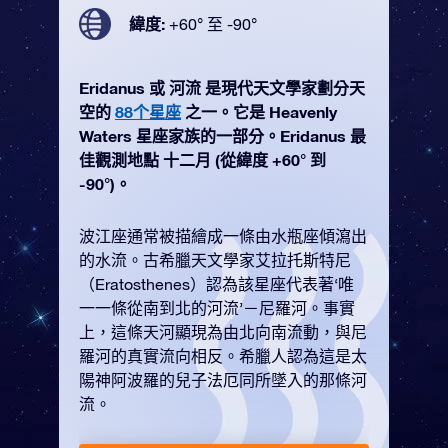
緯度:
+60° 至 -90°
Eridanus 或 河流 是現代天文學家劃分天
空的
88个星座
之一。它是 Heavenly
Waters 星座家族的一部分。Eridanus 最
佳觀測地點 十二月 (從緯度 +60° 到
-90°)。
波江座通常被描繪成一條由水瓶座傾瀉出
的水流。古希臘天文學家艾拉托斯特尼
（Eratosthenes）認為該星座代表著‘唯
一一條從南到北的河流’－尼羅河。事實
上，這條天河顯現為由北向南流動，與尼
羅河的真實流向相反。希臘人認為這是太
陽神阿波羅的兒子法厄同所墜入的那條河
流。