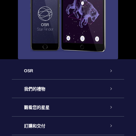
OSR
客戶服務
我們的禮物
聯繫我們
Online Star禮物
觀看您的星星
博客
OSR禮物包
星星注册
訂購和交付