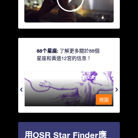
88个星座:
了解更多關於88個
星座和黃道12宮的信息！
Andromeda - 被鐵鍊鎖著的少女
Antli
視圖
視圖
用OSR Star Finder應