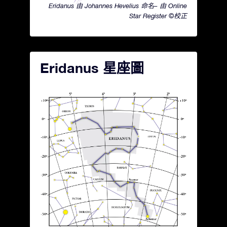
Eridanus 由 Johannes Hevelius 命名– 由 Online
Star Register ©校正
Eridanus 星座圖