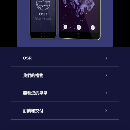
OSR
客戶服務
我們的禮物
聯繫我們
Online Star禮物
觀看您的星星
博客
OSR禮物包
星星注册
訂購和交付
OSR Star Finder App
常見問題解答
Super Star 禮物
客戶登錄