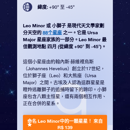
緯度:
+90° 至 -45°
Leo Minor 或 小獅子 是現代天文學家劃
分天空的
88个星座
之一。它是 Ursa
Major 星座家族的一部分。Leo Minor 最
佳觀測地點 四月 (從緯度 +90° 到 -45°)。
這個小星座由約翰內斯·赫維裡烏斯
（Johannes Hevelius）創立於17世紀，
位於獅子座（Leo）和大熊座（Ursa
Major）之間。古埃及人認為這群星星是
瞪羚逃離獅子的追捕時留下的蹄印。小獅
座包含八顆主恒星，還有兩個相互作用、
正在合併的星系。
命名 Leo Minor中的一顆星星！
來自
R$ 139