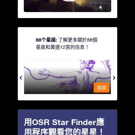
88个星座:
了解更多關於88個
星座和黃道12宮的信息！
Andromeda - 被鐵鍊鎖著的少女
Antli
視圖
視圖
用OSR Star Finder應
用程序觀看您的星星！