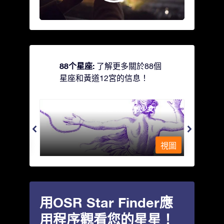
88个星座:
了解更多關於88個
星座和黃道12宮的信息！
Andromeda - 被鐵鍊鎖著的少女
Antli
視圖
視圖
用OSR Star Finder應
用程序觀看您的星星！