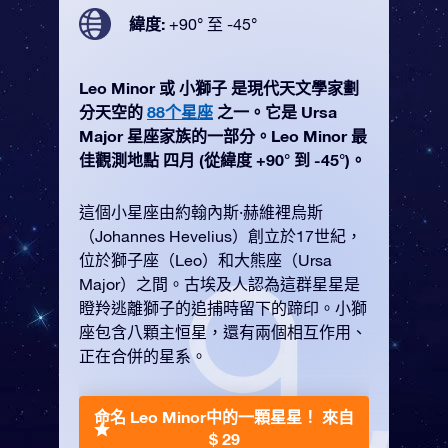
緯度:
+90° 至 -45°
Leo Minor 或 小獅子 是現代天文學家劃
分天空的
88个星座
之一。它是 Ursa
Major 星座家族的一部分。Leo Minor 最
佳觀測地點 四月 (從緯度 +90° 到 -45°)。
這個小星座由約翰內斯·赫維裡烏斯
（Johannes Hevelius）創立於17世紀，
位於獅子座（Leo）和大熊座（Ursa
Major）之間。古埃及人認為這群星星是
瞪羚逃離獅子的追捕時留下的蹄印。小獅
座包含八顆主恒星，還有兩個相互作用、
正在合併的星系。
命名 Leo Minor中的一顆星星！
來自
$ 29