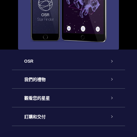
OSR
客戶服務
我們的禮物
聯繫我們
Online Star禮物
觀看您的星星
博客
OSR禮物包
星星注册
訂購和交付
OSR Star Finder App
常見問題解答
Super Star 禮物
客戶登錄