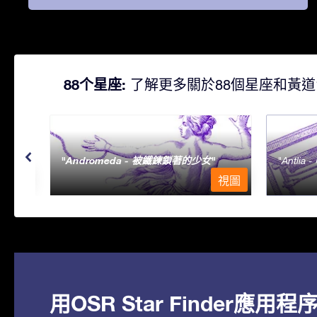
88个星座:
了解更多關於88個星座和黃道
Andromeda - 被鐵鍊鎖著的少女
Antlia 
視圖
視圖
用OSR Star Finder應