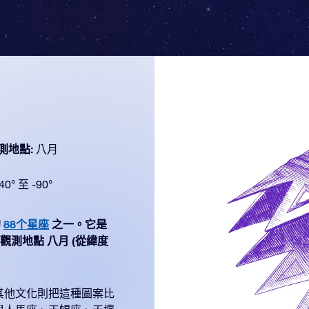
測地點:
八月
40° 至 -90°
的
88个星座
之一。它是
 最佳觀測地點 八月 (從緯度
其他文化則把這種圖案比