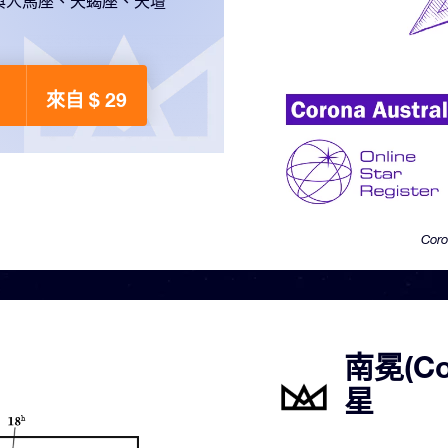
與人馬座、天蝎座、天壇
！
來自 $ 29
Coro
南冕(Co
星