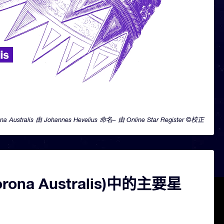
na Australis 由 Johannes Hevelius 命名– 由 Online Star Register ©校正
rona Australis)中的主要星