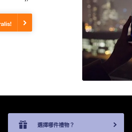
lis!
選擇哪件禮物？