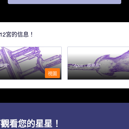
12宮的信息！
- 唧筒
Apus - 極樂鳥
視圖
用程序觀看您的星星！