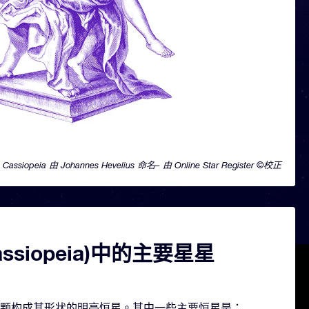
Cassiopeia 由 Johannes Hevelius 命名– 由 Online Star Register ©校正
ssiopeia)中的主要星星
a 包含几颗构成其形状的明亮恒星。其中一些主要恒星是：