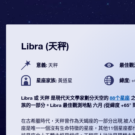
Libra (天秤)
意義:
最佳觀
天秤
星座家族:
緯度:
黃道星
+
Libra 或 天秤 是現代天文學家劃分天空的
88个星座
之
族的一部分。Libra 最佳觀測地點 六月 (從緯度 +65° 到 
在古希臘時代，天秤曾作為天蝎座的一部分出現,被人
座是唯一一個沒有生命特徵的星座，其他11個星座都