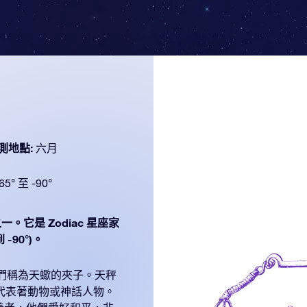
測地點:
六月
65° 至 -90°
一。它是 Zodiac 星座家
-90°)。
們稱為天蠍的夾子。天秤
代表著動物或神話人物。