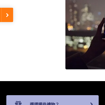
選擇哪件禮物？