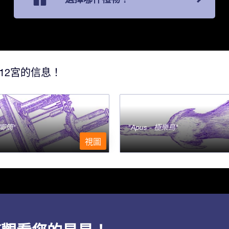
12宮的信息！
- 唧筒
Apus - 極樂鳥
視圖