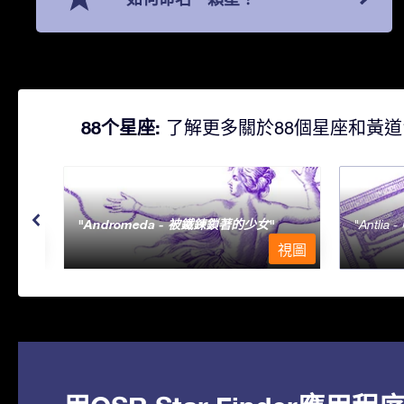
88个星座:
了解更多關於88個星座和黃道
Andromeda - 被鐵鍊鎖著的少女
Antlia 
視圖
視圖