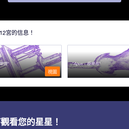
12宮的信息！
- 唧筒
Apus - 極樂鳥
視圖
用程序觀看您的星星！