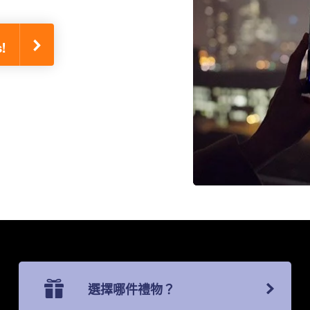
!
選擇哪件禮物？