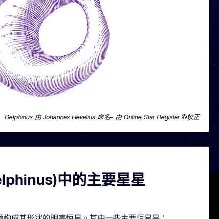
Delphinus 由 Johannes Hevelius 命名– 由 Online Star Register ©校正
elphinus)中的主要星星
 包含几颗构成其形状的明亮恒星。其中一些主要恒星是：