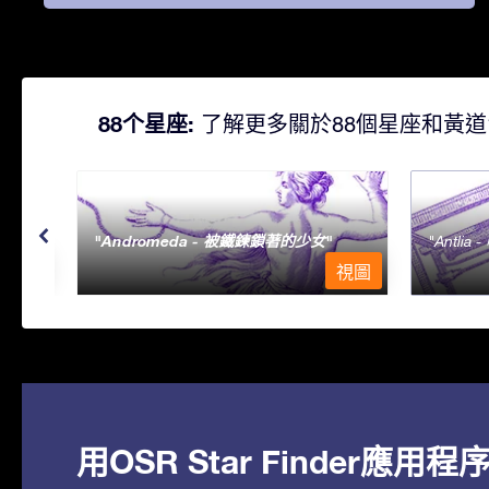
88个星座:
了解更多關於88個星座和黃道
Andromeda - 被鐵鍊鎖著的少女
Antlia 
視圖
視圖
用OSR Star Finder應