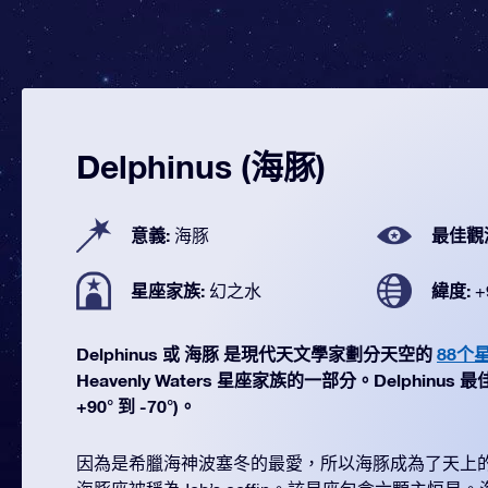
Delphinus (海豚)
意義:
最佳觀
海豚
星座家族:
緯度:
幻之水
+
Delphinus 或 海豚 是現代天文學家劃分天空的
88个
Heavenly Waters 星座家族的一部分。Delphinus
+90° 到 -70°)。
因為是希臘海神波塞冬的最愛，所以海豚成為了天上的