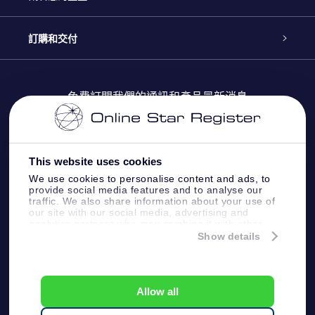
博客
OSR禮物包
星星注册
訂購和交付
OSR Star Finder App
常見問題解答
Super Star 禮物
客戶登錄
免費訂閱我們的通訊和產品最新消息
個性化的Star Page
評論
OSR 禮物卡
付款資訊
One Million Stars
This website uses cookies
公司禮品
配送信息
We use cookies to personalise content and ads, to
provide social media features and to analyse our
OSR Starsaver
traffic. We also share information about your use of
退貨政策
our site with our social media, advertising and
analytics partners who may combine it with other
information that you’ve provided to them or that
Show details
帶我飛向星星 VR 應用程序
they’ve collected from your use of their services.
個星座
Online Star Register BV
- Laan van de Maagd 83, 7324
BT Apeldoorn, The Netherlands
Allow all
客戶服務:
help@osr.org
KVK: 60333553, VAT: NL 8538.62.722B01