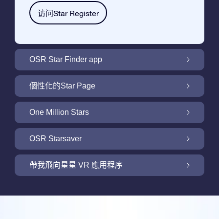
访问Star Register
OSR Star Finder app
利用OSR Star Finder App在夜空中找到屬於
個性化的Star Page
你的那顆星
利用免費的Star Page個性化您的Star Gift
One Million Stars
One Million Stars: 探索銀河系鄰近地區
OSR Starsaver
用 OSR Starsaver點亮您的螢幕
帶我飛向星星 VR 應用程序
Online Star Register為iOS和安卓用戶提供了
一款查找夜空中星星和星座的免費手機軟體。
帶我飛向星星 VR 應用程序
購買任何star gift即可獲得Online Star Register
利用Star Finder App命名和查找一顆在Online
提供的一個免費Star Page。通過利用Online
評論
Star Register (OSR)註冊的星星則更簡單些。