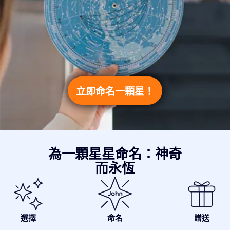
立即命名一顆星！
為一顆星星命名：神奇
而永恆
選擇
命名
贈送