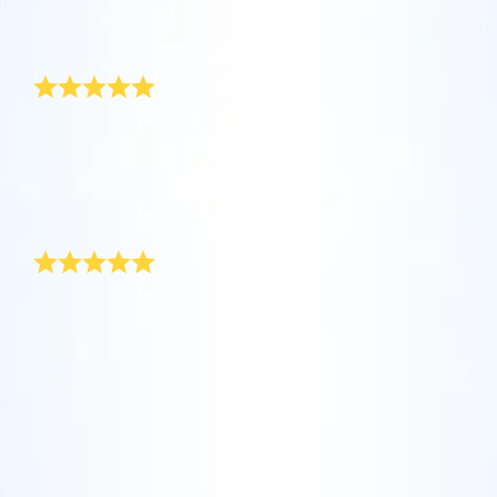
坐在您舒適的家中，利用One Million Stars應
Star Register (OSR)命名一顆星並定制一個star
利用一個獨特的星星代碼精確定位天空中一顆
用程序探索宇宙。這是一個從您的網站瀏覽器
page，以為朋友、親人或同事送上一份永遠難
驕傲的爸爸
特別命名的星星，或是根據自己的位置瀏覽星
使用OSR Starsaver，讓您的星星與您近在咫
進行星際旅行的歷史性的飛躍。One Million
忘的禮物。寫下一句歡迎辭、上傳照片，等
座。
尺。將您的星星設置為手機或電腦壁紙，让你
Stars 應用程序使您能夠觀看一百萬顆星星，
等。
使用 OSR推出的“帶我飛向星星 VR應用程序”
的屏幕閃閃发光！使用新的OSR Starsaver，
包括天文學家命名的星星，以及在Online Star
我是驕傲的新手爸爸，我的小女兒來到這個世界時，我
阅读全文
訪問行星，了解夜空中的 88 個星座。玩一玩
為她命名一顆星星當作禮物。 我擁有全宇宙最漂亮的女
隨時觀賞你的星星。
阅读全文
Register (OSR)個性化的星星。在宇宙中飛
兒，沒有什麼東西配得上她，但為她命名一顆星星是個
“連接星星”遊戲，解鎖每個星座的信息。飛到
行，在3D中體驗宇宙星辰！
完美的開始！
阅读全文
屬於您自己的那顆星星，查看詳細信息並與您
AppStore (iOS)
開心又感動
Play Store (安卓)
预览Star Page
所愛的人分享。適用於iOS 和Android的免費移
阅读全文
動 VR 應用程序。 立即下載應用程序，飛向星
隨便送一份女嬰出生賀禮並不難，但要選一份真正獨一
预览OSR Starsaver
空！
無二的禮物卻是一大挑戰。 我在網路上找到這個很棒的
訪問One Million Stars
網站。 贈送星星真的是件很新鮮的事，所以我立刻就為
一位可愛的女孩訂了「誕生紀念星」。 她的父母既開心
又感動，這份禮物讓他們的女兒永遠那麼特別、無可取
在VR中探索宇宙
代。