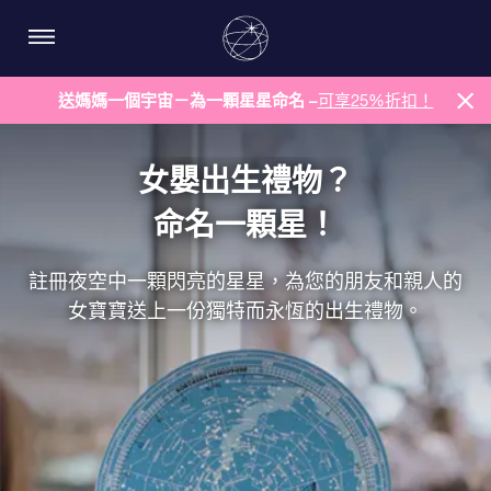
送媽媽一個宇宙－為一顆星星命名 –
可享25%折扣！
女嬰出生禮物？
命名一顆星！
註冊夜空中一顆閃亮的星星，為您的朋友和親人的
女寶寶送上一份獨特而永恆的出生禮物。