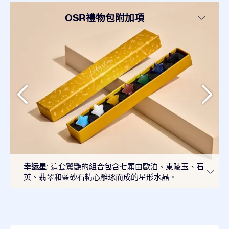
OSR禮物包附加項
幸运星
: 這套驚艷的組合包含七顆由歐泊、東陵玉、石
英、翡翠和藍砂石精心雕琢而成的星形水晶。