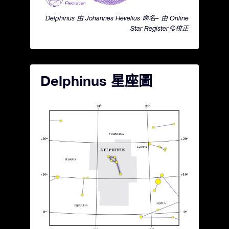
Delphinus 由 Johannes Hevelius 命名– 由 Online
Star Register ©校正
Delphinus 星座圖