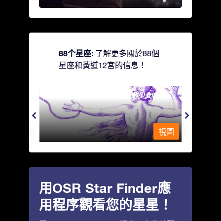
88个星座:
了解更多關於88個
星座和黃道12宮的信息！
Andromeda - 被鐵鍊鎖著的少女
Antli
視圖
視圖
用OSR Star Finder應
用程序觀看您的星星！