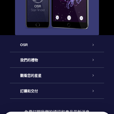
OSR
客戶服務
我們的禮物
聯繫我們
Online Star禮物
觀看您的星星
博客
OSR禮物包
星星注册
訂購和交付
OSR Star Finder App
常見問題解答
Super Star 禮物
客戶登錄
免費訂閱我們的通訊和產品最新消息