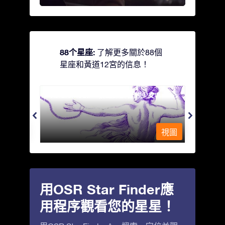
88个星座:
了解更多關於88個
星座和黃道12宮的信息！
Andromeda - 被鐵鍊鎖著的少女
Antli
視圖
視圖
用OSR Star Finder應
用程序觀看您的星星！