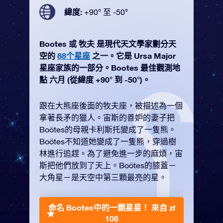
緯度:
+90° 至 -50°
Bootes 或 牧夫 是現代天文學家劃分天
空的
88个星座
之一。它是 Ursa Major
星座家族的一部分。Bootes 最佳觀測地
點 六月 (從緯度 +90° 到 -50°)。
跟在大熊座後面的牧夫座，被描述為一個
拿著長矛的獵人。宙斯的善妒的妻子把
Boötes的母親卡利斯托變成了一隻熊。
Boötes不知道她變成了一隻熊，穿過樹
林進行追趕。為了避免進一步的麻煩，宙
斯把他們放到了天上。Boötes的膝蓋－
大角星－是天空中第三顆最亮的星。
命名 Bootes中的一顆星星！
來自 zł
108