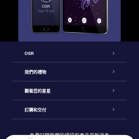
OSR
客戶服務
我們的禮物
聯繫我們
Online Star禮物
觀看您的星星
博客
OSR禮物包
星星注册
訂購和交付
OSR Star Finder App
常見問題解答
Super Star 禮物
客戶登錄
免費訂閱我們的通訊和產品最新消息