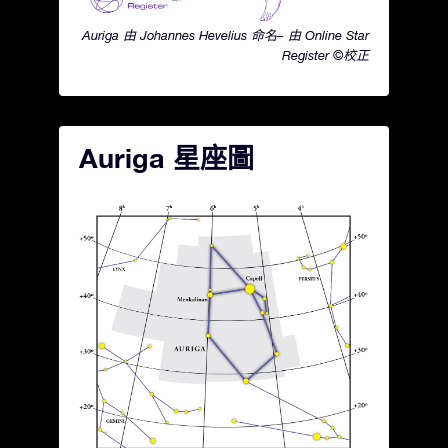
Auriga 由 Johannes Hevelius 命名– 由 Online Star
Register ©校正
Auriga 星座圖