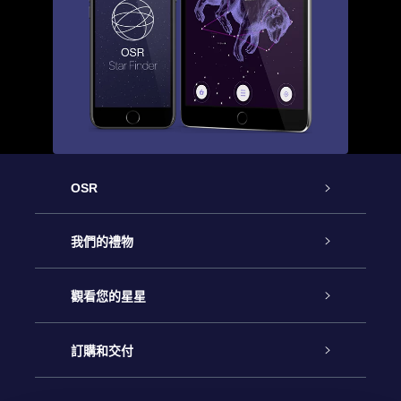
OSR
客戶服務
我們的禮物
聯繫我們
Online Star禮物
觀看您的星星
博客
OSR禮物包
星星注册
訂購和交付