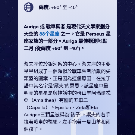
緯度:
+90° 至 -40°
Auriga 或 戰車禦者 是現代天文學家劃分
天空的
88个星座
之一。它是 Perseus 星
座家族的一部分。Auriga 最佳觀測地點
二月 (從緯度 +90° 到 -40°)。
禦夫座位於銀河系的中心。禦夫座的主要
星星組成了一個類似於戰車禦者所戴的尖
頭盔的圖案，正是因為這個原因，在拉丁
語中其名字是‘禦夫’的意思。該星座中最
明亮的星星是與神話中的母山羊阿瑪爾忒
亞（Amalthea）有關的五車二
（Capella）。Epsilon、Zeta和Eta
Aurigae三顆星被稱為‘孩子’。禦夫的右手
拉著戰車的韁繩，左手抱著一隻山羊和兩
個孩子。