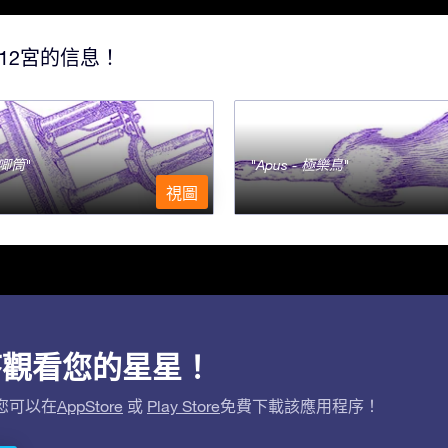
12宮的信息！
- 唧筒
Apus - 極樂鳥
視圖
用程序觀看您的星星！
。您可以在
AppStore
或
Play Store
免費下載該應用程序！