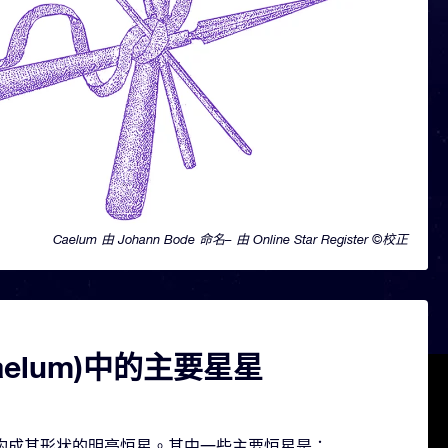
Caelum 由 Johann Bode 命名– 由 Online Star Register ©校正
aelum)中的主要星星
含几颗构成其形状的明亮恒星。其中一些主要恒星是：