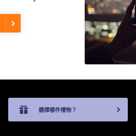
選擇哪件禮物？