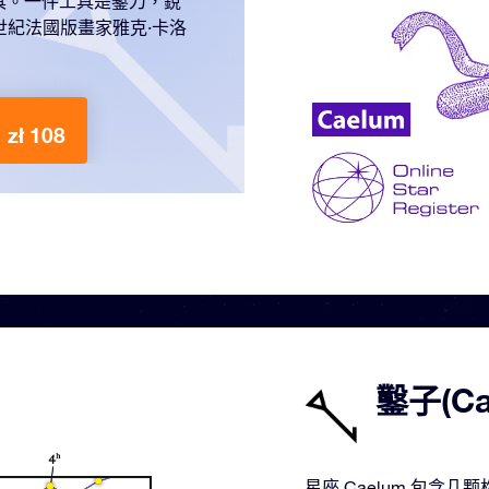
具。一件工具是鏨刀，銳
7世紀法國版畫家雅克·卡洛
zł 108
鑿子(C
星座 Caelum 包