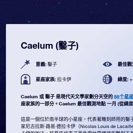
Caelum (鑿子)
意義:
最佳觀
鑿子
星座家族:
緯度:
拉卡伊
+
Caelum 或 鑿子 是現代天文學家劃分天空的
88个星
座家族的一部分。Caelum 最佳觀測地點 一月 (從緯度 +4
這是一個位於南半球的小星座，代表著雕刻師用的鑿子
家尼古拉斯·路易·德拉卡伊（Nicolas Louis de Lac