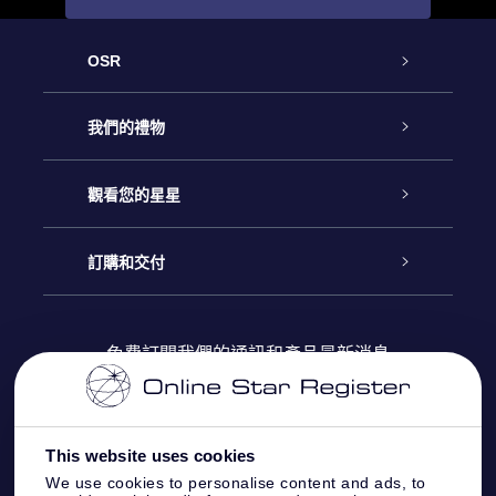
OSR
客戶服務
我們的禮物
聯繫我們
Online Star禮物
觀看您的星星
博客
OSR禮物包
星星注册
訂購和交付
OSR Star Finder App
常見問題解答
Super Star 禮物
客戶登錄
免費訂閱我們的通訊和產品最新消息
個性化的Star Page
評論
OSR 禮物卡
付款資訊
One Million Stars
This website uses cookies
公司禮品
配送信息
We use cookies to personalise content and ads, to