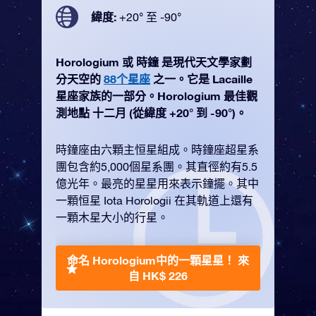
緯度:
+20° 至 -90°
Horologium 或 時鐘 是現代天文學家劃
分天空的
88个星座
之一。它是 Lacaille
星座家族的一部分。Horologium 最佳觀
測地點 十二月 (從緯度 +20° 到 -90°)。
時鐘座由六顆主恒星組成。時鐘座超星系
團包含約5,000個星系團。其直徑約有5.5
億光年。最亮的星星用來表示鐘擺。其中
一顆恒星 Iota Horologii 在其軌道上還有
一顆木星大小的行星。
命名 Horologium中的一顆星星！
來
自 HK$ 226