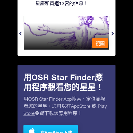
星座和黃道12宮的信息！
Andromeda - 被鐵鍊鎖著的少女
Antli
視圖
視圖
用OSR Star Finder應
用程序觀看您的星星！
用OSR Star Finder App搜索、定位並觀
看您的星星。您可以在
AppStore
或
Play
Store
免費下載該應用程序！
在AppStore下載