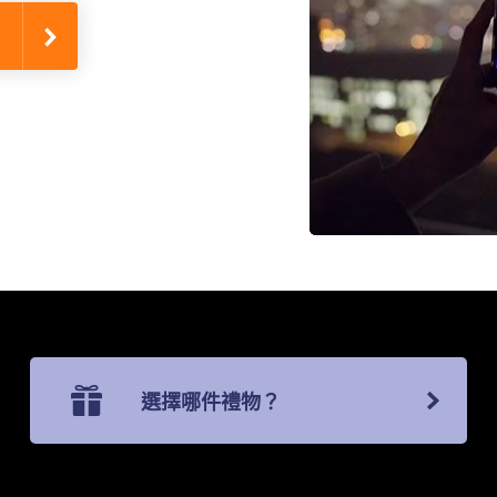
選擇哪件禮物？