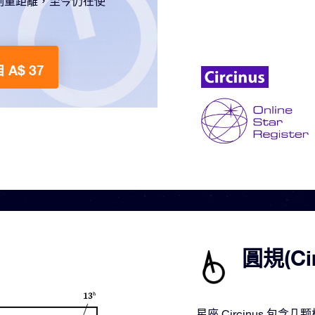
測量距離，至今仍在使
 A$ 37
圓規(C
星座 Circinus 