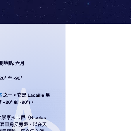
測地點:
六月
20° 至 -90°
座
之一。它是 Lacaille 星
0° 到 -90°)。
拉卡伊（Nicolas
加到一套直角尺旁邊，以在天