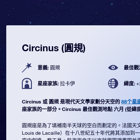
Circinus (圓規)
意義:
最佳觀
圓規
星座家族:
緯度:
拉卡伊
+
Circinus 或 圓規 是現代天文學家劃分天空的
88个星
座家族的一部分。Circinus 最佳觀測地點 六月 (從緯度 +2
圓規座是為了填補南半天球的空白而劃定的。法國天文學家
Louis de Lacaille）在十八世紀五十年代將其添