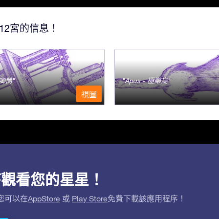
12宮的信息！
- 唧筒
Apus - 極樂鳥
視圖
用程序觀看您的星星！
。您可以在
AppStore
或
Play Store
免費下載該應用程序！