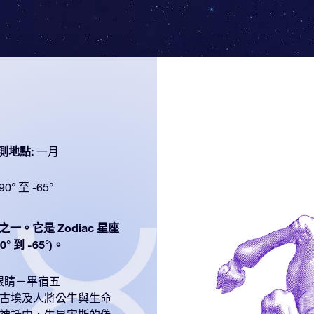
測地點:
一月
90° 至 -65°
之一。它是 Zodiac 星座
 到 -65°)。
眼睛－畢宿五
肩。古埃及人將公牛與生命