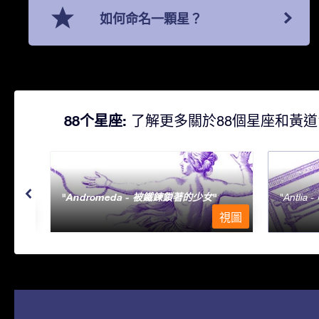
如何命名一顆星？
88个星座:
了解更多關於88個星座和黃道
Andromeda - 被鐵鍊鎖著的少女
Antlia 
視圖
視圖