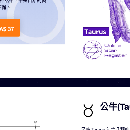
臘神話中，牛是宙斯的偽
不懈。
A$ 37
公牛(T
星座 Taurus 包含