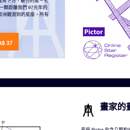
的龍骨下方，最亮的星－老
這是一顆距離我們 97光年的
歐洲觀測到的星座，所有
$ 37
畫家的畫
星座 Pictor 包含