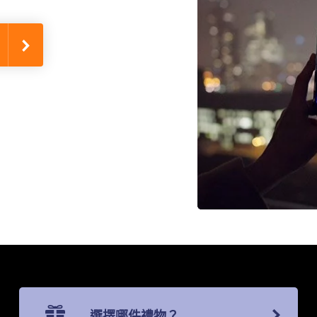
選擇哪件禮物？