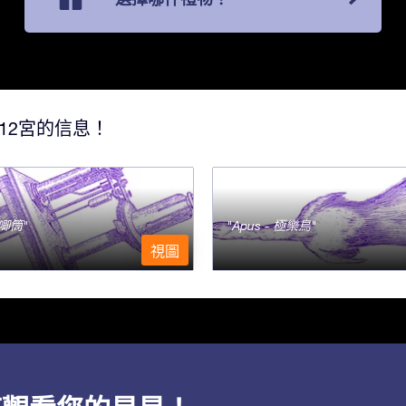
12宮的信息！
- 唧筒
Apus - 極樂鳥
視圖