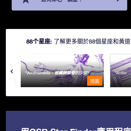
88个星座:
了解更多關於88個星座和黃道
Andromeda - 被鐵鍊鎖著的少女
Antlia 
視圖
視圖