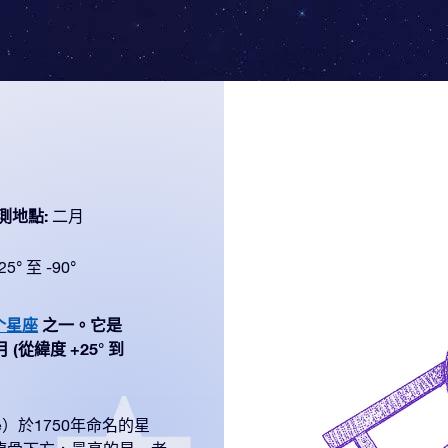
測地點:
二月
25° 至 -90°
个星座
之一。它是
 (從緯度 +25° 到
ille）於1750年命名的星