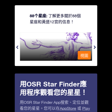
88个星座:
了解更多關於88個
星座和黃道12宮的信息！
Andromeda - 被鐵鍊鎖著的少女
Antli
視圖
視圖
用OSR Star Finder應
用程序觀看您的星星！
用OSR Star Finder App搜索、定位並觀
看您的星星。您可以在
AppStore
或
Play