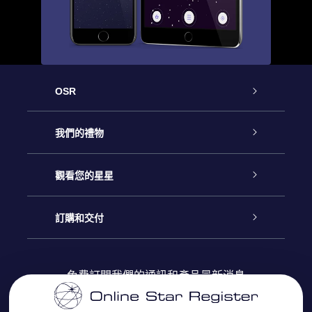
OSR
客戶服務
我們的禮物
聯繫我們
Online Star禮物
觀看您的星星
博客
OSR禮物包
星星注册
訂購和交付
OSR Star Finder App
常見問題解答
Super Star 禮物
客戶登錄
免費訂閱我們的通訊和產品最新消息
個性化的Star Page
評論
OSR 禮物卡
付款資訊