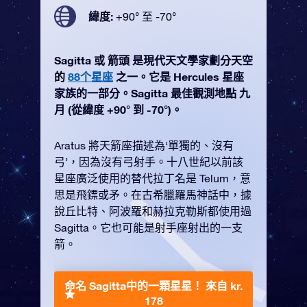
緯度:
+90° 至 -70°
Sagitta 或 箭頭 是現代天文學家劃分天空
的
88个星座
之一。它是 Hercules 星座
家族的一部分。Sagitta 最佳觀測地點 九
月 (從緯度 +90° 到 -70°)。
Aratus 將天箭座描述為‘單獨的、沒有
弓’，因為沒有弓射手。十八世紀以前該
星座廣泛使用的替代拉丁名是 Telum，意
思是飛鏢或矛。在古希臘羅馬神話中，據
說丘比特、阿波羅和赫拉克勒斯都使用過
Sagitta。它也可能是射手座射出的一支
箭。
命名 Sagitta中的一顆星星！
來自 kr.
178