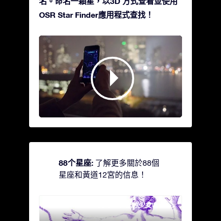
名。命名一顆星，以3D 方式查看並使用
OSR Star Finder應用程式查找！
88个星座:
了解更多關於88個
星座和黃道12宮的信息！
Andromeda - 被鐵鍊鎖著的少女
Antli