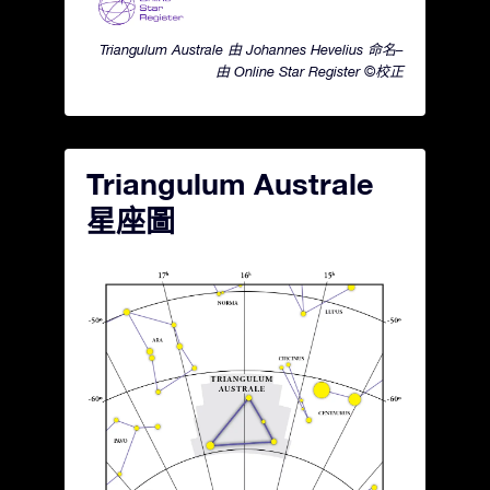
Triangulum Australe 由 Johannes Hevelius 命名–
由 Online Star Register ©校正
Triangulum Australe
星座圖