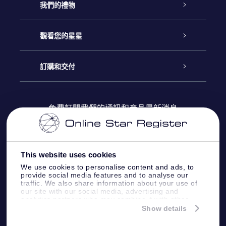
客戶服務
我們的禮物
聯繫我們
Online Star禮物
觀看您的星星
博客
OSR禮物包
星星注册
訂購和交付
OSR Star Finder App
常見問題解答
Super Star 禮物
客戶登錄
免費訂閱我們的通訊和產品最新消息
個性化的Star Page
評論
OSR 禮物卡
付款資訊
One Million Stars
This website uses cookies
公司禮品
配送信息
We use cookies to personalise content and ads, to
provide social media features and to analyse our
OSR Starsaver
traffic. We also share information about your use of
退貨政策
our site with our social media, advertising and
analytics partners who may combine it with other
information that you’ve provided to them or that
Show details
帶我飛向星星 VR 應用程序
they’ve collected from your use of their services.
個星座
Online Star Register BV
- Laan van de Maagd