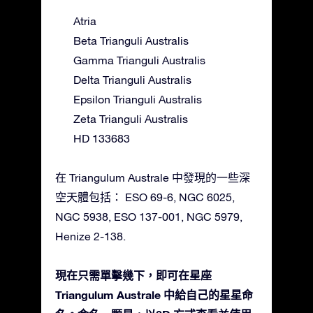
Atria
Beta Trianguli Australis
Gamma Trianguli Australis
Delta Trianguli Australis
Epsilon Trianguli Australis
Zeta Trianguli Australis
HD 133683
在 Triangulum Australe 中發現的一些深
空天體包括： ESO 69-6, NGC 6025,
NGC 5938, ESO 137-001, NGC 5979,
Henize 2-138.
現在只需單擊幾下，即可在星座
Triangulum Australe 中給自己的星星命