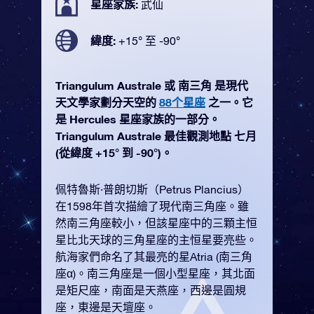
星座家族:
武仙
緯度:
+15° 至 -90°
Triangulum Australe 或 南三角 是現代
天文學家劃分天空的
88个星座
之一。它
是 Hercules 星座家族的一部分。
Triangulum Australe 最佳觀測地點 七月
(從緯度 +15° 到 -90°)。
佩特魯斯·普朗切斯（Petrus Plancius）
在1598年首次描繪了現代南三角座。雖
然南三角座較小，但該星座中的三顆主恒
星比北天球的三角星座的主恒星要亮些。
航海家們命名了其最亮的星Atria (南三角
座α)。南三角座是一個小型星座，其北面
是矩尺座，南面是天燕座，西邊是圓規
座，東邊是天壇座。