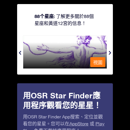
88个星座:
了解更多關於88個
星座和黃道12宮的信息！
Andromeda - 被鐵鍊鎖著的少女
Antli
視圖
視圖
用OSR Star Finder應
用程序觀看您的星星！
用OSR Star Finder App搜索、定位並觀
看您的星星。您可以在
AppStore
或
Play