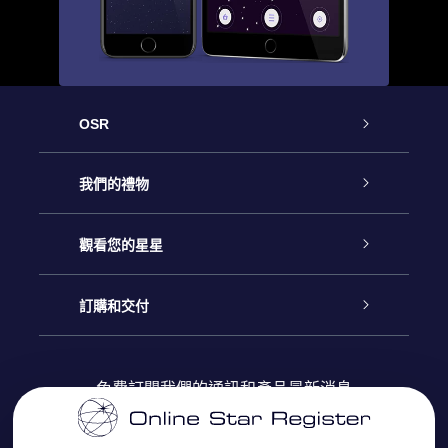
OSR
客戶服務
我們的禮物
聯繫我們
Online Star禮物
觀看您的星星
博客
OSR禮物包
星星注册
訂購和交付
OSR Star Finder App
常見問題解答
Super Star 禮物
客戶登錄
免費訂閱我們的通訊和產品最新消息
個性化的Star Page
評論
OSR 禮物卡
付款資訊