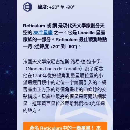
緯度:
+20° 至 -90°
Reticulum 或 網 是現代天文學家劃分天
空的
88个星座
之一。它是 Lacaille 星座
家族的一部分。Reticulum 最佳觀測地點
一月 (從緯度 +20° 到 -90°)。
法國天文學家尼古拉斯·路易·德·拉卡伊
（Nicolas Louis de Lacaille）為了紀念
他在1750年從好望角測量星體位置的小
望遠鏡目鏡中的定位十字絲而引入的。網
罟座由正方形的每個角畫出的四條線的交
點構成。星座中最亮的恒星是阿爾法網狀
星，這顆黃巨星位於距離我們250光年遠
的地方。
命名 Reticulum中的一顆星星！
來