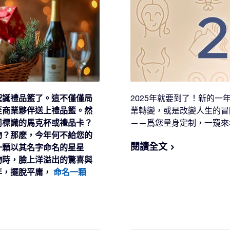
聖誕禮品籃了。這不僅僅局
2025年就要到了！新的
至商業夥伴送上禮品籃。然
業轉變，或是改變人生的冒
司標識的馬克杯或禮品卡？
——爲您量身定制，一窺來
物？那麽，今年何不給您的
閱讀全文
一顆以其名字命名的星星
物時，臉上洋溢出的驚喜與
年，擺脫平庸，
命名一顆