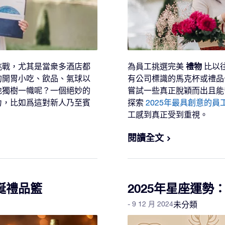
禮物
挑戰，尤其是當衆多酒店都
為員工挑選完美
比以
的開胃小吃、飲品、氣球以
有公司標識的馬克杯或禮品
地獨樹一幟呢？一個絕妙的
嘗試一些真正脫穎而出且能
力，比如爲這對新人乃至賓
探索
2025年最具創意的員
工感到真正受到重視。
閱讀全文
誕禮品籃
2025年星座運勢
- 9 12 月 2024
未分類