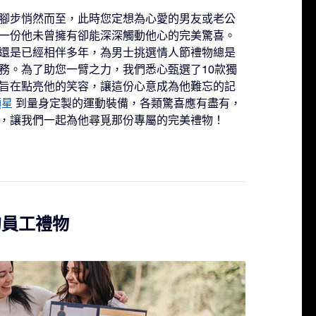
腳步悄然而至，此時您定想為心愛的男友或老公
一份他未曾擁有卻能深深觸動他心的完美驚喜。
還是已經相伴多年，為男士挑選情人節禮物總是
務。為了助您一臂之力，我們悉心甄選了10款獨
旨在點亮他的笑容，讓這份心意成為他難忘的記
顆星
到量身定製的運動裝備，各類驚喜應有盡有，
，讓我們一起為他尋覓那份專屬的完美禮物！
的員工禮物