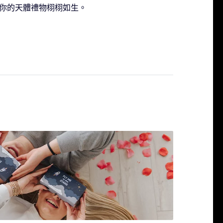
讓你的天體禮物栩栩如生。