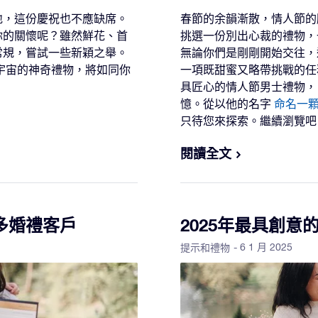
地，這份慶祝也不應缺席。
春節的余韻漸散，情人節的
你的關懷呢？雖然鮮花、首
挑選一份別出心裁的禮物，
常規，嘗試一些新穎之舉。
無論你們是剛剛開始交往，
宇宙的神奇禮物，將如同你
一項既甜蜜又略帶挑戰的任
具匠心的情人節男士禮物，
憶。從以他的名字
命名一
只待您來探索。繼續瀏覽吧
閱讀全文
多婚禮客戶
2025年最具創意
- 6 1 月 2025
提示和禮物