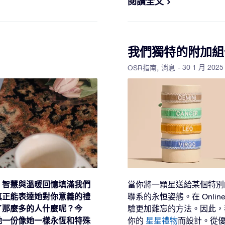
閱讀全文
我們獨特的附加組
- 30 1 月 2025
OSR指南
消息
、智慧與溫暖回憶填滿我們
當你將一顆星送給某個特別
真正能表達她對你意義的禮
聯系的永恒姿態。在 Online
了那麼多的人什麼呢？今
驗更加難忘的方法。因此，
她一份像她一樣永恆和特殊
你的
星星禮物
而設計。從