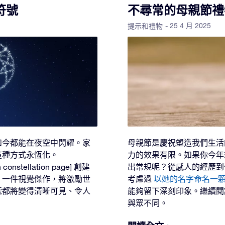
符號
不尋常的母親節禮
- 25 4 月 2025
提示和禮物
如今都能在夜空中閃耀。家
母親節是慶祝塑造我們生活
這種方式永恆化。
力的效果有限。如果你今年
wn constellation page] 創建
出常規呢？從感人的經歷到
。一件視覺傑作，將激勵世
考慮過
以她的名字命名一
號都將變得清晰可見、令人
能夠留下深刻印象。繼續閱
與眾不同。