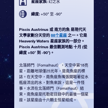
星座家族:
幻之水
緯度:
+50° 至 -90°
Piscis Austrinus 或 南方的魚 是現代天
文學家劃分天空的
88个星座
之一。它是
Heavenly Waters 星座家族的一部分。
Piscis Austrinus 最佳觀測地點 十月 (從
緯度 +50° 到 -90°)。
北落師門（Fomalhaut），天空中第18亮
星，距離地球僅25光年，是南魚座的標
誌。在天空中，南魚座魚嘴張開喝著從水
瓶座流出的水，對魚來說，這是一件怪
事。水流在北落師門（Fomalhaut）結
束。南魚座是托勒密目錄中的最後一個星
座。該星座由十六顆主恒星組成。