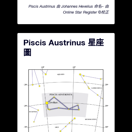
Piscis Austrinus 由 Johannes Hevelius 命名– 由
Online Star Register ©校正
Piscis Austrinus 星座
圖