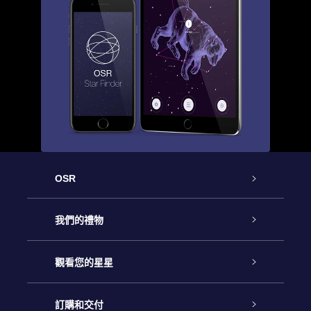
OSR
客戶服務
我們的禮物
聯繫我們
Online Star禮物
觀看您的星星
博客
OSR禮物包
星星注册
訂購和交付