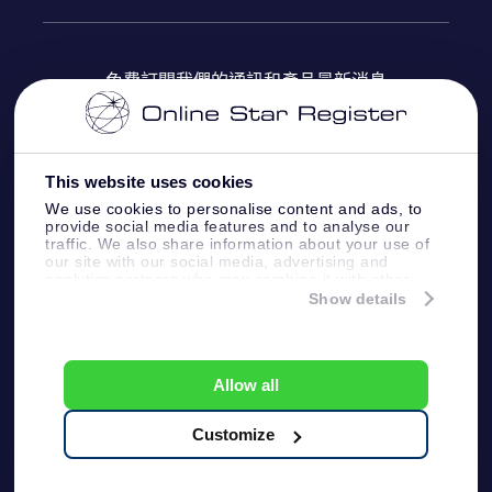
OSR Star Finder App
常見問題解答
Super Star 禮物
客戶登錄
免費訂閱我們的通訊和產品最新消息
個性化的Star Page
評論
OSR 禮物卡
付款資訊
One Million Stars
This website uses cookies
公司禮品
配送信息
We use cookies to personalise content and ads, to
provide social media features and to analyse our
OSR Starsaver
traffic. We also share information about your use of
退貨政策
our site with our social media, advertising and
analytics partners who may combine it with other
information that you’ve provided to them or that
Show details
帶我飛向星星 VR 應用程序
they’ve collected from your use of their services.
個星座
Online Star Register BV
- Laan van de Maagd
83, 7324 BT Apeldoorn, The Netherlands
Allow all
客戶服務:
help@osr.org
KVK: 60333553, VAT: NL 8538.62.722B01
Customize
One Million Stars
新聞頁面
一般條款和條件
隱私政策和免責聲明