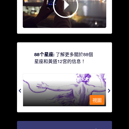
88个星座:
了解更多關於88個
星座和黃道12宮的信息！
Andromeda - 被鐵鍊鎖著的少女
Antli
視圖
視圖