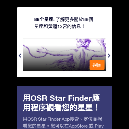
88个星座:
了解更多關於88個
星座和黃道12宮的信息！
Andromeda - 被鐵鍊鎖著的少女
Antli
視圖
視圖
用OSR Star Finder應
用程序觀看您的星星！
用OSR Star Finder App搜索、定位並觀
看您的星星。您可以在
AppStore
或
Play