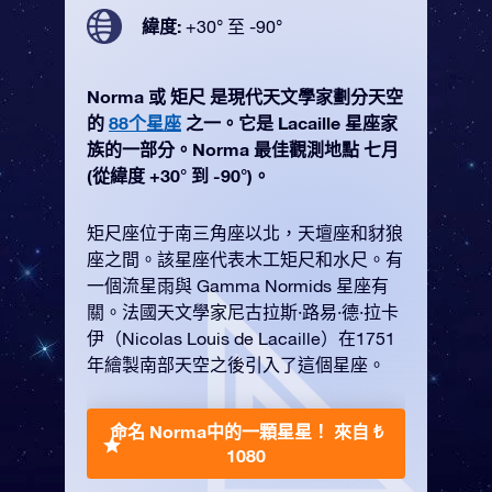
緯度:
+30° 至 -90°
Norma 或 矩尺 是現代天文學家劃分天空
的
88个星座
之一。它是 Lacaille 星座家
族的一部分。Norma 最佳觀測地點 七月
(從緯度 +30° 到 -90°)。
矩尺座位于南三角座以北，天壇座和豺狼
座之間。該星座代表木工矩尺和水尺。有
一個流星雨與 Gamma Normids 星座有
關。法國天文學家尼古拉斯·路易·德·拉卡
伊（Nicolas Louis de Lacaille）在1751
年繪製南部天空之後引入了這個星座。
命名 Norma中的一顆星星！
來自 ₺
1080