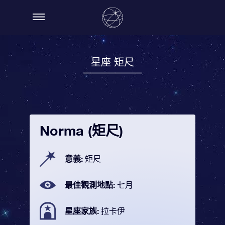
星座 矩尺
Norma (矩尺)
意義:
矩尺
最佳觀測地點:
七月
星座家族:
拉卡伊