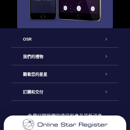
OSR
客戶服務
我們的禮物
聯繫我們
Online Star禮物
觀看您的星星
博客
OSR禮物包
星星注册
訂購和交付
OSR Star Finder App
常見問題解答
Super Star 禮物
客戶登錄
免費訂閱我們的通訊和產品最新消息
個性化的Star Page
評論
OSR 禮物卡
付款資訊