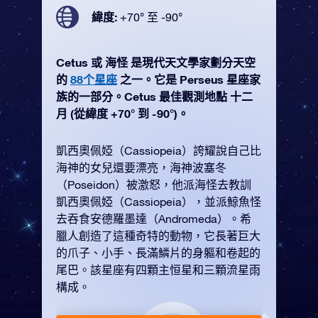
緯度:
+70° 至 -90°
Cetus 或 海怪 是現代天文學家劃分天空
的
88个星座
之一。它是 Perseus 星座家
族的一部分。Cetus 最佳觀測地點 十二
月 (從緯度 +70° 到 -90°)。
凱西奧佩婭（Cassiopeia）誇耀說自己比
海神的女兒還要漂亮，海神波塞冬
（Poseidon）被激怒，他派海怪去教訓
凱西奧佩婭（Cassiopeia），並派鯨魚怪
去吞食安德羅墨達（Andromeda）。希
臘人創造了這種奇特的動物，它長著巨大
的爪子、小手、長滿鱗片的身軀和卷起的
尾巴。該星座有四顆主恒星和三顆流星雨
構成。