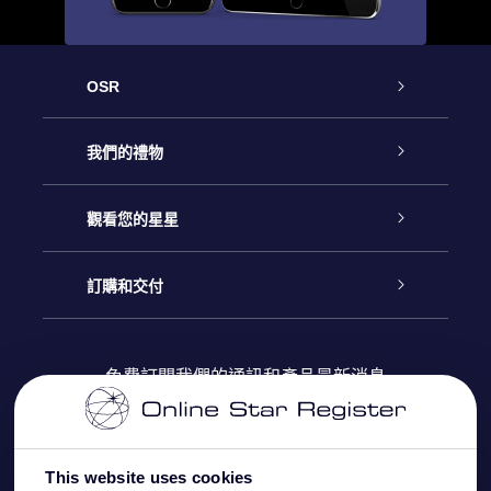
OSR
客戶服務
我們的禮物
聯繫我們
Online Star禮物
觀看您的星星
博客
OSR禮物包
星星注册
訂購和交付
OSR Star Finder App
常見問題解答
Super Star 禮物
客戶登錄
免費訂閱我們的通訊和產品最新消息
個性化的Star Page
評論
OSR 禮物卡
付款資訊
One Million Stars
This website uses cookies
公司禮品
配送信息