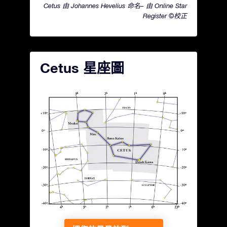
Cetus 由 Johannes Hevelius 命名– 由 Online Star
Register ©校正
Cetus 星座圖