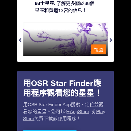
88个星座:
了解更多關於88個
星座和黃道12宮的信息！
Andromeda - 被鐵鍊鎖著的少女
Antli
視圖
視圖
用OSR Star Finder應
用程序觀看您的星星！
用OSR Star Finder App搜索、定位並觀
看您的星星。您可以在
AppStore
或
Play
Store
免費下載該應用程序！