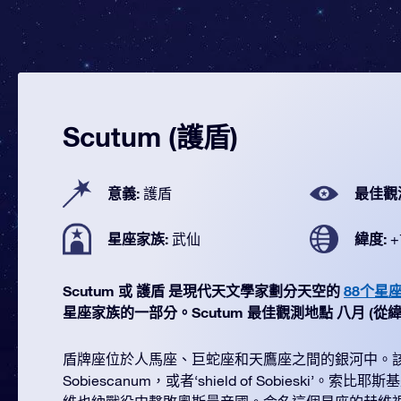
Scutum (護盾)
意義:
最佳觀
護盾
星座家族:
緯度:
武仙
+
Scutum 或 護盾 是現代天文學家劃分天空的
88个星
星座家族的一部分。Scutum 最佳觀測地點 八月 (從緯度 +
盾牌座位於人馬座、巨蛇座和天鷹座之間的銀河中。該星
Sobiescanum，或者‘shield of Sobieski’。索