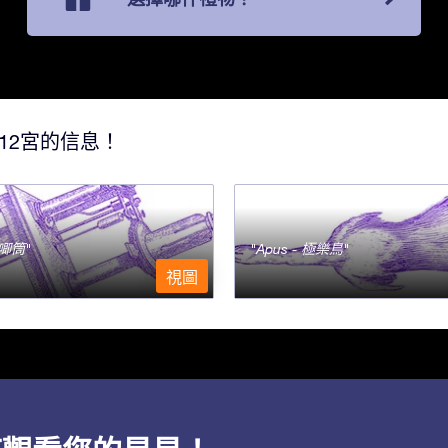
12宮的信息！
- 唧筒
Apus - 極樂鳥
視圖