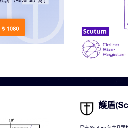
（Hevelius）為了
₺ 1080
護盾(S
星座 Scutum 包