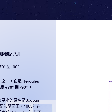
測地點:
八月
70° 至 -90°
座
之一。它是 Hercules
70° 到 -90°)。
座的原名是Scobum
比耶斯基是波蘭國王，1683年在