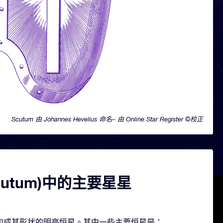
Scutum 由 Johannes Hevelius 命名– 由 Online Star Register ©校正
cutum)中的主要星星
含几颗构成其形状的明亮恒星。其中一些主要恒星是：