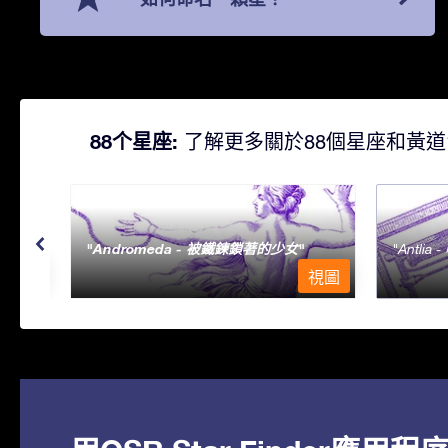
88个星座:
了解更多關於88個星座和黃道
Andromeda - 被鐵鍊鎖著的少女
Antlia 
視圖
視圖