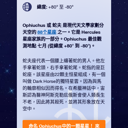
緯度:
+80° 至 -80°
Ophiuchus 或 蛇夫 是現代天文學家劃分
天空的
88个星座
之一。它是 Hercules
星座家族的一部分。Ophiuchus 最佳觀
測地點 七月 (從緯度 +80° 到 -80°)。
蛇夫座代表一個腰上纏著蛇的男人。他左
手拿著蛇頭，右手拿著蛇尾。蛇指的是巨
蛇座。該星座由22顆主恒星組成，有一個
叫做 Dark Horse的獨特星雲。因為與馬
的輪廓相似因而得名。在希臘神話中，宙
斯認為醫神阿斯克勒庇俄斯會使人類長生
不老，因此將其殺死，並將其形象放在天
空中。
命名 Ophiuchus中的一顆星星！
來