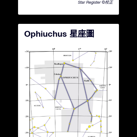
Star Register ©校正
Ophiuchus 星座圖