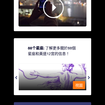
88个星座:
了解更多關於88個
星座和黃道12宮的信息！
Andromeda - 被鐵鍊鎖著的少女
Antli
視圖
視圖