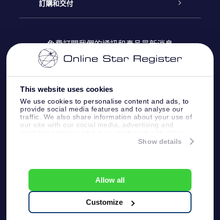
博客
OSR禮物包
星星注册
訂購和交付
OSR Star Finder App
常見問題解答
Super Star 禮物
客戶登錄
免費訂閱我們的通訊和產品最新消息
個性化的Star Page
評論
OSR 禮物卡
付款資訊
One Million Stars
This website uses cookies
公司禮品
配送信息
We use cookies to personalise content and ads, to
provide social media features and to analyse our
OSR Starsaver
traffic. We also share information about your use of
退貨政策
our site with our social media, advertising and
analytics partners who may combine it with other
information that you’ve provided to them or that
Show details
帶我飛向星星 VR 應用程序
they’ve collected from your use of their services.
個星座
Online Star Register BV
- Laan van de Maagd
83, 7324 BT Apeldoorn, The Netherlands
Allow all
客戶服務:
help@osr.org
KVK: 60333553, VAT: NL 8538.62.722B01
Customize
One Million Stars
新聞頁面
一般條款和條件
隱私政策和免責聲明