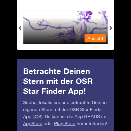
Andromeda - Die angekettete Magd
Antli
nsicht
Ansicht
Betrachte Deinen
Stern mit der OSR
Star Finder App!
Suche, lokalisiere und betrachte Deinen
eigenen Stern mit der OSR Star Finder
App (iOS). Du kannst die App GRATIS im
AppStore
oder
Play Store
herunterladen!