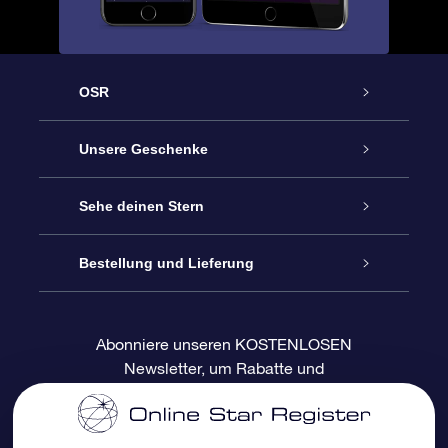
OSR
Service
Unsere Geschenke
Kontakt
Sterne schenken
Sehe deinen Stern
Blog
OSR-Geschenkpaket
Sternregister
Bestellung und Lieferung
Häufig Gestellte Fragen
Super Star Gift
OSR Star Finder App
Kundenlogin
Abonniere unseren KOSTENLOSEN
Newsletter, um Rabatte und
Bewertungen
OSR-Geschenkgutschein
Personalisierte Sternseite
Zahlungsinformationen
Produktneuigkeiten zu erhalten
Firmengeschenke
One Million Stars
Versandinformationen