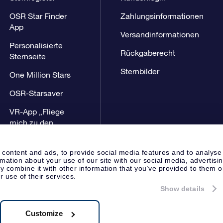
OSR Star Finder
Zahlungsinformationen
App
Versandinformationen
Personalisierte
Rückgaberecht
Sternseite
Sternbilder
One Million Stars
OSR-Starsaver
VR-App „Fliege
mich zu den
Sternen“
 content and ads, to provide social media features and to analyse
rmation about your use of our site with our social media, advertisi
 combine it with other information that you’ve provided to them o
r use of their services.
Show details
Presseseite
Datenschutzerklär
Apeldoorn, The Netherlands
8.62.722B01
Customize