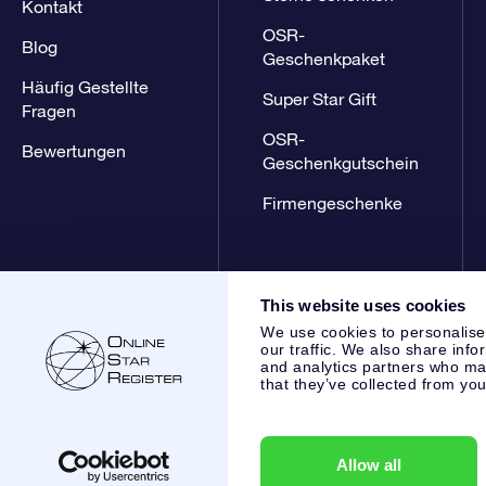
Kontakt
OSR-
Blog
Geschenkpaket
Häufig Gestellte
Super Star Gift
Fragen
OSR-
Bewertungen
Geschenkgutschein
Firmengeschenke
This website uses cookies
We use cookies to personalise
our traffic. We also share info
and analytics partners who may
that they’ve collected from you
Online Star Register BV
- Laan van de Maagd 83, 7324 BT 
,
Kundenservice:
help@osr.org
KVK: 60333553, VAT: NL 853
Allow all