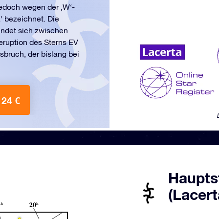
 jedoch wegen der ‚W‘-
‘ bezeichnet. Die
indet sich zwischen
ruption des Sterns EV
sbruch, der bislang bei
 24 €
Haupts
(Lacert