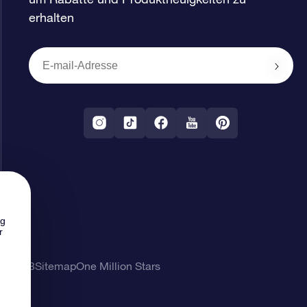
erhalten
ng
r
ung
AGB
Sitemap
One Million Stars