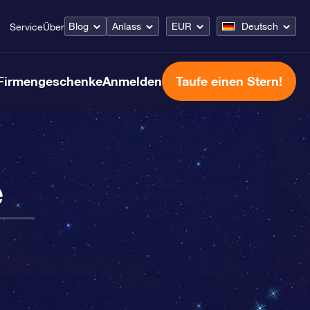
Blog
Anlass
EUR
Deutsch
Service
Über
Firmengeschenke
Anmelden
Taufe einen Stern!
e