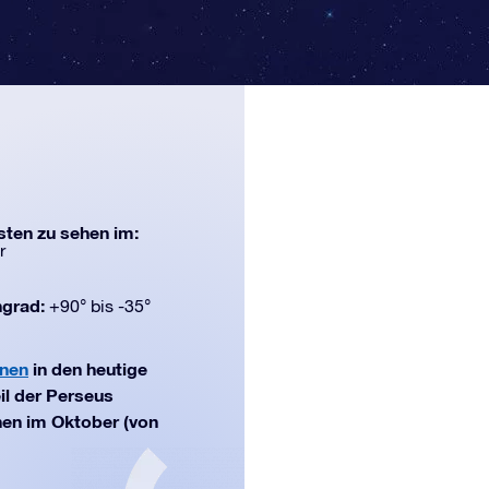
ten zu sehen im:
r
ngrad:
+90° bis -35°
onen
in den heutige
il der Perseus
hen im Oktober (von