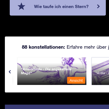
Wie taufe ich einen Stern?
88 konstellationen:
Erfahre mehr über j
Andromeda - Die angekettete
Magd
Antlia 
sicht
Ansicht