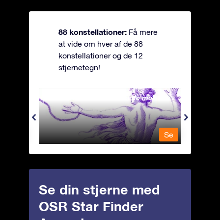
88 konstellationer:
Få mere
at vide om hver af de 88
konstellationer og de 12
stjernetegn!
Andromeda - Den lænkede mø
Antli
Se
Se
Se din stjerne med
OSR Star Finder