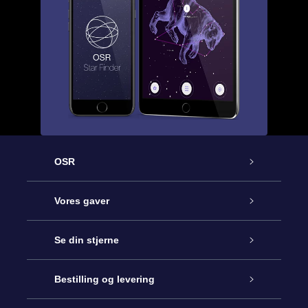
OSR
Kundeservice
Vores gaver
Kontakt os
Online Stjernegave
Se din stjerne
Bloggen
OSR Gavepakke
Star Register
Bestilling og levering