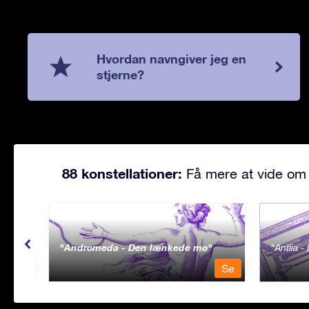
Hvordan navngiver jeg en
stjerne?
88 konstellationer:
Få mere at vide om 
Andromeda - Den lænkede mø
Antlia 
Se
Se