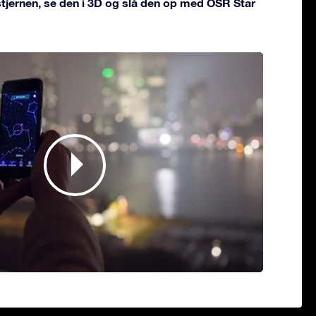
 stjernen, se den i 3D og slå den op med OSR Star