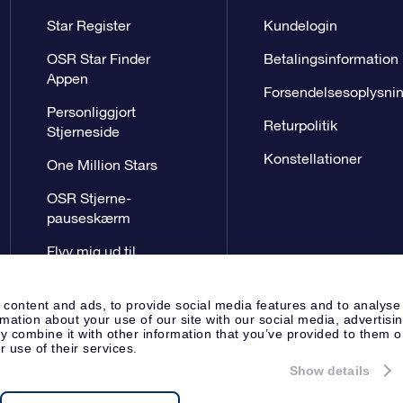
Star Register
Kundelogin
OSR Star Finder
Betalingsinformation
Appen
Forsendelsesoplysni
Personliggjort
Returpolitik
Stjerneside
Konstellationer
One Million Stars
OSR Stjerne-
pauseskærm
Flyv mig ud til
stjernerne VR-App
 content and ads, to provide social media features and to analyse
rmation about your use of our site with our social media, advertisi
 combine it with other information that you’ve provided to them o
r use of their services.
Show details
Presseside
Beskyttelse af perso
Apeldoorn, The Netherlands