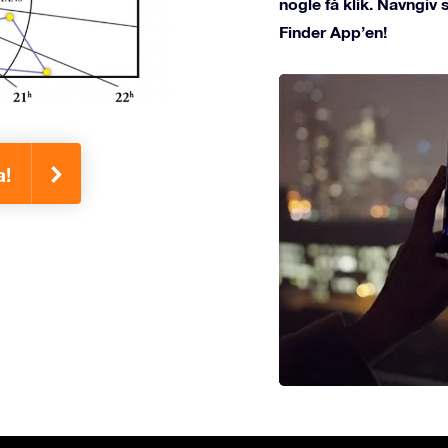
nogle få klik. Navngiv
Finder App’en!
a!