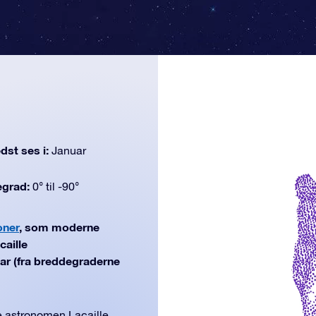
dst ses i:
Januar
egrad:
0° til -90°
oner
, som moderne
caille
uar (fra breddegraderne
 astronomen Lacaille