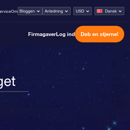
Bloggen
Anledning
USD
Dansk
ervice
Om
Firmagaver
Log ind
Døb en stjerne!
get