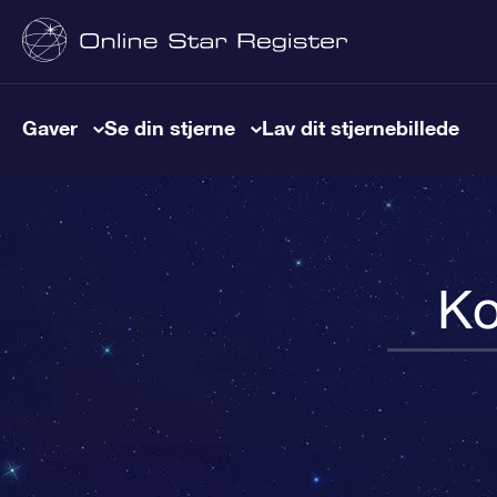
Gaver
Se din stjerne
Lav dit stjernebillede
Ko