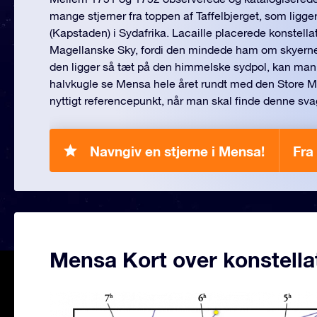
mange stjerner fra toppen af Taffelbjerget, som lig
(Kapstaden) i Sydafrika. Lacaille placerede konstell
Magellanske Sky, fordi den mindede ham om skyerne 
den ligger så tæt på den himmelske sydpol, kan man 
halvkugle se Mensa hele året rundt med den Store 
nyttigt referencepunkt, når man skal finde denne sva
Navngiv en stjerne i Mensa!
Fra
Mensa Kort over konstella