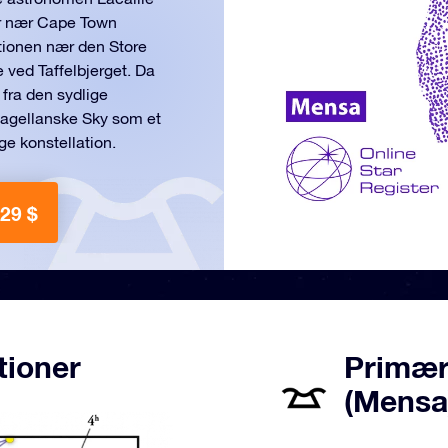
ger nær Cape Town
ationen nær den Store
ved Taffelbjerget. Da
fra den sydlige
Magellanske Sky som et
ge konstellation.
 29 $
tioner
Primære
(Mensa