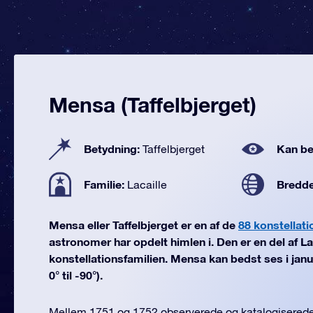
Mensa (Taffelbjerget)
Betydning:
Kan be
Taffelbjerget
Familie:
Bredd
Lacaille
Mensa eller Taffelbjerget er en af de
88 konstellati
astronomer har opdelt himlen i. Den er en del af La
konstellationsfamilien. Mensa kan bedst ses i jan
0° til -90°).
Mellem 1751 og 1752 observerede og katalogiserede