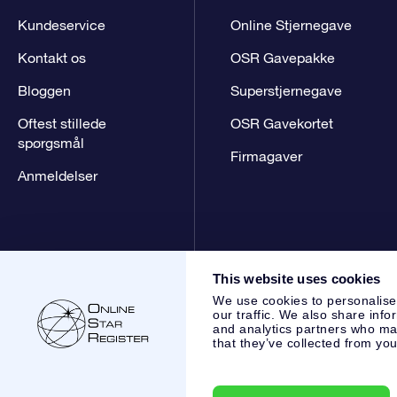
Kundeservice
Online Stjernegave
Kontakt os
OSR Gavepakke
Bloggen
Superstjernegave
Oftest stillede
OSR Gavekortet
spørgsmål
Firmagaver
Anmeldelser
This website uses cookies
We use cookies to personalise
our traffic. We also share info
and analytics partners who may
that they’ve collected from you
Online Star Register BV
- Laan van de Maagd 83, 7324 BT 