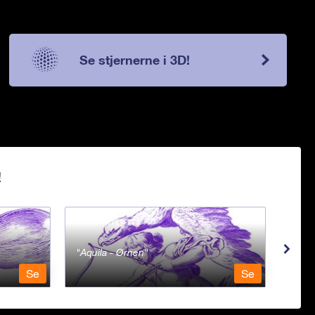
Se stjernerne i 3D!
!
Aquila - Ørnen
Aqu
Se
Se