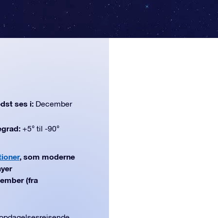
dst ses i:
December
egrad:
+5° til -90°
tioner
, som moderne
ayer
cember (fra
 opdagelsesrejsende