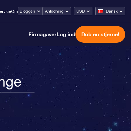
Bloggen
Anledning
USD
Dansk
ervice
Om
Firmagaver
Log ind
Døb en stjerne!
ange