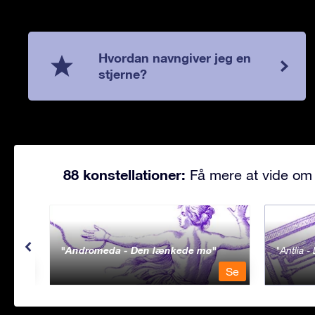
Hvordan navngiver jeg en
stjerne?
88 konstellationer:
Få mere at vide om 
Andromeda - Den lænkede mø
Antlia 
Se
Se