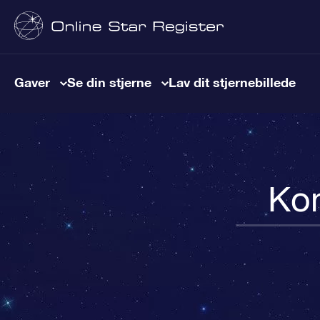
Gaver
Se din stjerne
Lav dit stjernebillede
Kon