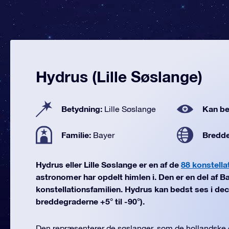
Hydrus (Lille Søslange)
Betydning:
Kan be
Lille Søslange
Familie:
Bredd
Bayer
Hydrus eller Lille Søslange er en af de
88 konstella
astronomer har opdelt himlen i. Den er en del af B
konstellationsfamilien. Hydrus kan bedst ses i de
breddegraderne +5° til -90°).
Den repræsenterer de søslanger, som de hollandske