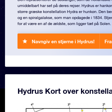
umiddelbart har set på deres rejser. Hydrus er hank
større græske konstellation Hydra er hunkøn. Den bes
og en spiralgalakse, som man opdagede i 1834. Stjer
for at være en af de ældste, som ligger tæt på Solen.
Navngiv en stjerne i Hydrus!
Fra
Hydrus Kort over konstell