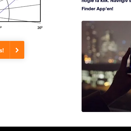
nogle få klik. Navngiv
Finder App’en!
s!