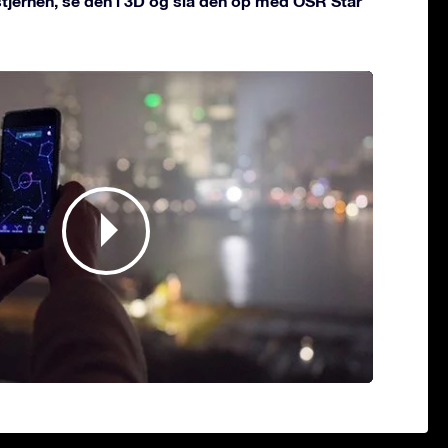
 stjernen, se den i 3D og slå den op med OSR Star