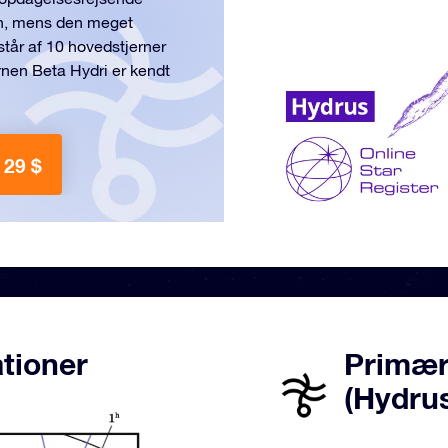
øn, mens den meget
tår af 10 hovedstjerner
nen Beta Hydri er kendt
 29 $
ationer
Primære
(Hydru