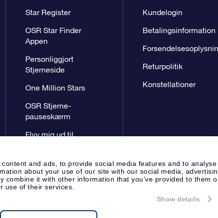
Star Register
Kundelogin
OSR Star Finder
Betalingsinformation
Appen
Forsendelsesoplysni
Personliggjort
Returpolitik
Stjerneside
Konstellationer
One Million Stars
OSR Stjerne-
pauseskærm
Flyv mig ud til
stjernerne VR-App
 content and ads, to provide social media features and to analyse
rmation about your use of our site with our social media, advertisi
 combine it with other information that you’ve provided to them o
r use of their services.
Show details
Presseside
Beskyttelse af perso
Apeldoorn, The Netherlands