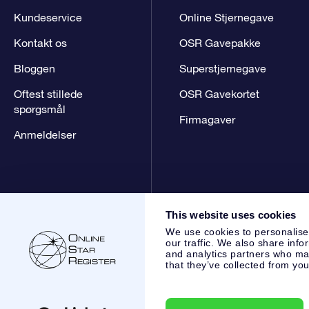
Kundeservice
Online Stjernegave
Kontakt os
OSR Gavepakke
Bloggen
Superstjernegave
Oftest stillede
OSR Gavekortet
spørgsmål
Firmagaver
Anmeldelser
This website uses cookies
We use cookies to personalise
our traffic. We also share info
and analytics partners who may
that they’ve collected from you
Online Star Register BV
- Laan van de Maagd 83, 7324 BT 