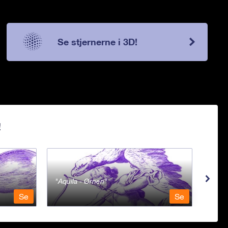
Se stjernerne i 3D!
!
Aquila - Ørnen
Aqu
Se
Se