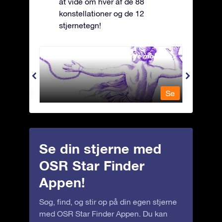
at vide om hver af de 88
konstellationer og de 12
stjernetegn!
Andromeda - Den lænkede mø
Antli
Se
Se
Se din stjerne med
OSR Star Finder
Appen!
Søg, find, og stir op på din egen stjerne
med OSR Star Finder Appen. Du kan