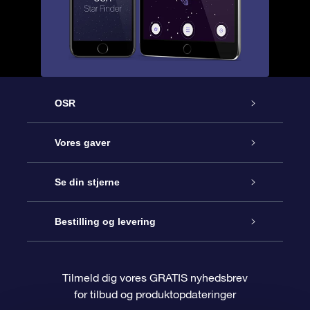
OSR
Kundeservice
Vores gaver
Kontakt os
Online Stjernegave
Se din stjerne
Bloggen
OSR Gavepakke
Star Register
Bestilling og levering
Oftest stillede spørgsmål
Superstjernegave
OSR Star Finder Appen
Kundelogin
Tilmeld dig vores GRATIS nyhedsbrev
for tilbud og produktopdateringer
Anmeldelser
OSR Gavekortet
Personliggjort Stjerneside
Betalingsinformation