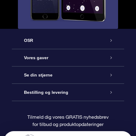
OSR
Kundeservice
Vores gaver
Kontakt os
Online Stjernegave
Se din stjerne
Bloggen
OSR Gavepakke
Star Register
Bestilling og levering
Oftest stillede spørgsmål
Superstjernegave
OSR Star Finder Appen
Kundelogin
Tilmeld dig vores GRATIS nyhedsbrev
for tilbud og produktopdateringer
Anmeldelser
OSR Gavekortet
Personliggjort Stjerneside
Betalingsinformation