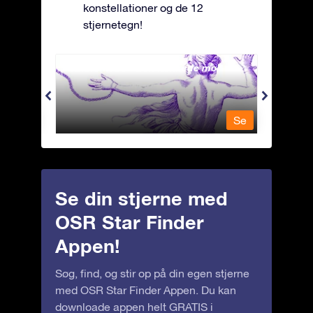
konstellationer og de 12
stjernetegn!
Andromeda - Den lænkede mø
Antli
Se
Se
Se din stjerne med
OSR Star Finder
Appen!
Søg, find, og stir op på din egen stjerne
med OSR Star Finder Appen. Du kan
downloade appen helt GRATIS i