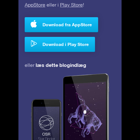
AppStore
eller i
Play Store
!
Download fra AppStore
Download i Play Store
læs dette blogindlæg
eller