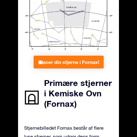
Placer din stjerne i Fornax!
Primære stjerner
i Kemiske Ovn
(Fornax)
Stjernebilledet Fornax består af flere
lyse stjerner, som udgør dens form.