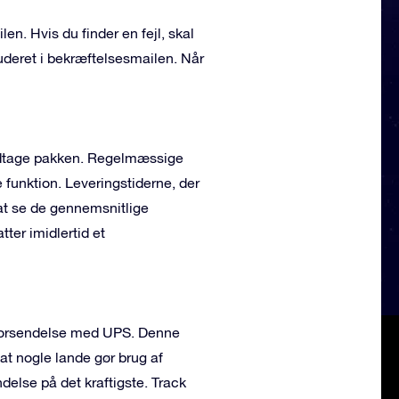
len. Hvis du finder en fejl, skal
deret i bekræftelsesmailen. Når
odtage pakken. Regelmæssige
e funktion. Leveringstiderne, der
at se de gennemsnitlige
ter imidlertid et
e forsendelse med UPS. Denne
 at nogle lande gør brug af
delse på det kraftigste. Track