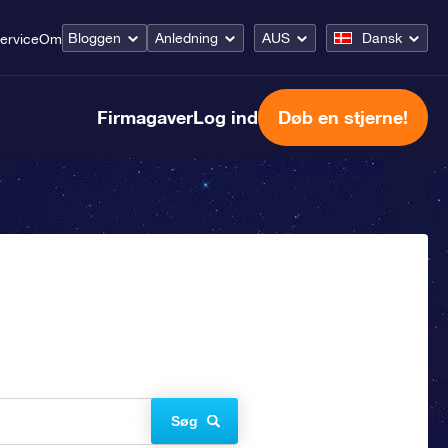
Bloggen
Anledning
AUS
Dansk
ervice
Om
Firmagaver
Log ind
Døb en stjerne!
Søg