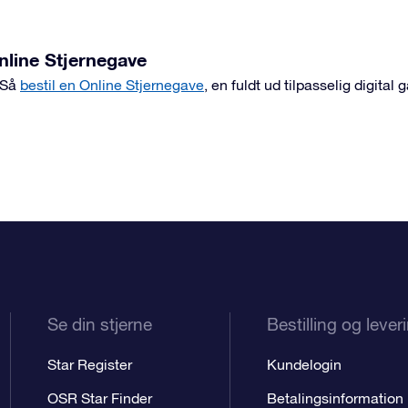
Online Stjernegave
? Så
bestil en Online Stjernegave
, en fuldt ud tilpasselig digital
Se din stjerne
Bestilling og lever
Star Register
Kundelogin
OSR Star Finder
Betalingsinformation