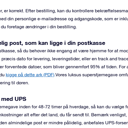
, er korrekt. Efter bestilling, kan du kontrollere bekræftelsesmai
ed din personlige e-mailadresse og adgangskode, som er inklu
 du foretage ændringer i din bestilling.
ig post, som kan ligge i din postkasse
stkasse, så du behøver ikke engang at være hjemme for at m
 præcis dato for levering, leveringstider, eller en track and trac
er forventede datoer, som bliver gennemført 95% af tiden. For 
 du
kigge på dette ark (PDF)
.
Vores luksus superstjernegave omfat
ring til døren.
e med UPS
tjernegave inden for 48-72 timer på hverdage, så kan du vælg
ostninger alt efter det land, du får sendt til. Bemærk venligst,
r den almindelige post er mindre pålidelig, anbefales UPS-forsen