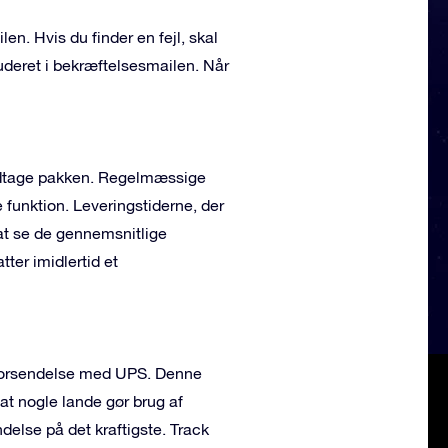
len. Hvis du finder en fejl, skal
deret i bekræftelsesmailen. Når
odtage pakken. Regelmæssige
e funktion. Leveringstiderne, der
at se de gennemsnitlige
ter imidlertid et
e forsendelse med UPS. Denne
 at nogle lande gør brug af
delse på det kraftigste. Track