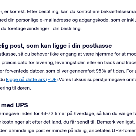
, er korrekt. Efter bestilling, kan du kontrollere bekræftelsesmai
ed din personlige e-mailadresse og adgangskode, som er inklu
 du foretage ændringer i din bestilling.
ig post, som kan ligge i din postkasse
stkasse, så du behøver ikke engang at være hjemme for at m
 præcis dato for levering, leveringstider, eller en track and trac
er forventede datoer, som bliver gennemført 95% af tiden. For 
 du
kigge på dette ark (PDF)
.
Vores luksus superstjernegave omfat
ring til døren.
e med UPS
tjernegave inden for 48-72 timer på hverdage, så kan du vælg
ostninger alt efter det land, du får sendt til. Bemærk venligst,
r den almindelige post er mindre pålidelig, anbefales UPS-forsen