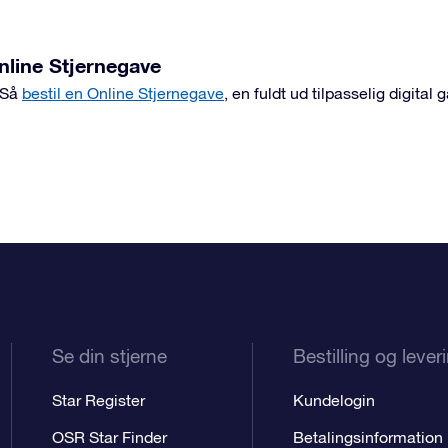
Online Stjernegave
? Så
bestil en Online Stjernegave
, en fuldt ud tilpasselig digital
Se din stjerne
Bestilling og lever
Star Register
Kundelogin
OSR Star Finder
Betalingsinformation