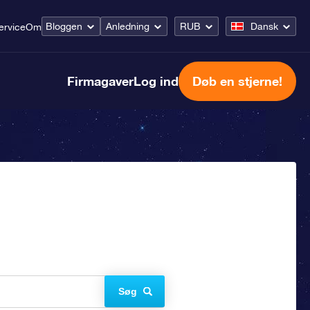
Bloggen
Anledning
RUB
Dansk
ervice
Om
Firmagaver
Log ind
Døb en stjerne!
Søg