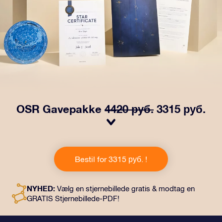
OSR Gavepakke
4420 руб.
3315 руб.
Få øjnene til at stråle med vores OSR-gavepakke!
Denne gave inkluderer en smuk kuvert og personlige
Bestil for 3315 руб. !
dokumenter, der sendes til en adresse efter dit eget
valg, samt digitale dokumenter og gratis brug af vores
apps. Det er en magisk måde at give en varig gave til
NYHED:
Vælg en stjernebillede gratis & modtag en
venner og familie.
GRATIS Stjernebillede-PDF!