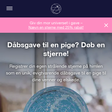
Giv din mor universet i gave –
Nævn en stjerne med 25% rabat!
Dåbsgave til en pige? Døb en
stjerne!
Registrer din egen strålende stjerne på himlen
som en unik, evigtvarende dåbsgave til en pige til
dine venner og elskede.