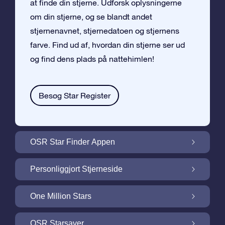
at finde din stjerne. Udforsk oplysningerne
om din stjerne, og se blandt andet
stjernenavnet, stjernedatoen og stjernens
farve. Find ud af, hvordan din stjerne ser ud
og find dens plads på nattehimlen!
Besøg Star Register
OSR Star Finder Appen
Find din egen stjerne på nattehimlen med
Personliggjort Stjerneside
OSR Star Finder Appen
Personliggør din Stjernegave med den
One Million Stars
gratis Stjerneside
One Million Stars: Udforsk vores galaktiske
OSR Starsaver