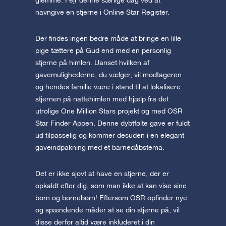
glemme. Fejr denne særlige dag ved at
navngive en stjerne i Online Star Register.
Der findes ingen bedre måde at bringe en lille
pige tættere på Gud end med en personlig
stjerne på himlen. Uanset hvilken af
gavemulighederne, du vælger, vil modtageren
og hendes familie være i stand til at lokalisere
stjernen på nattehimlen med hjælp fra det
utrolige One Million Stars projekt og med OSR
Star Finder Appen. Denne dybtfølte gave er fuldt
ud tilpasselig og kommer desuden i en elegant
gaveindpakning med et barnedåbstema.
Det er ikke sjovt at have en stjerne, der er
opkaldt efter dig, som man ikke at kan vise sine
børn og børnebørn! Eftersom OSR opfinder nye
og spændende måder at se din stjerne på, vil
disse derfor altid være inkluderet i din