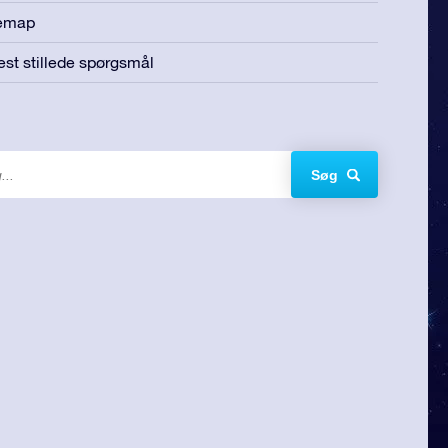
temap
est stillede spørgsmål
Søg