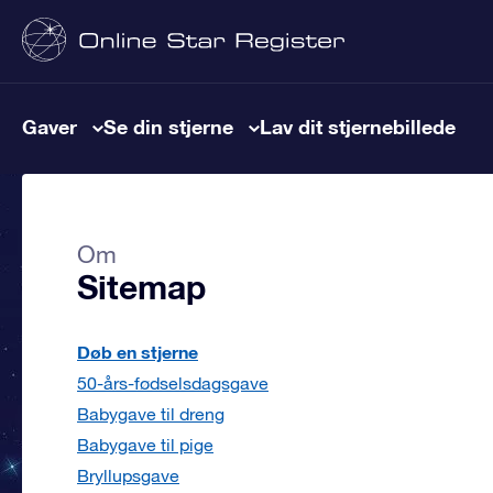
Gaver
Se din stjerne
Lav dit stjernebillede
Om
Sitemap
Døb en stjerne
50-års-fødselsdagsgave
Babygave til dreng
Babygave til pige
Bryllupsgave