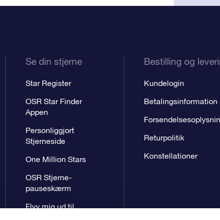
Se din stjerne
Bestilling og lever
Star Register
Kundelogin
OSR Star Finder
Betalingsinformation
Appen
Forsendelsesoplysni
Personliggjort
Returpolitik
Stjerneside
Konstellationer
One Million Stars
OSR Stjerne-
pauseskærm
Flyv mig ud til
stjernerne VR-App