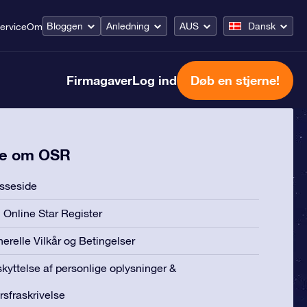
Bloggen
Anledning
AUS
Dansk
ervice
Om
Firmagaver
Log ind
Døb en stjerne!
e om OSR
sseside
Online Star Register
erelle Vilkår og Betingelser
kyttelse af personlige oplysninger &
rsfraskrivelse